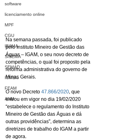
software
licenciamento online
MPF
CGU
Na semana passada, foi publicado 
IBAMA
pelo Instituto Mineiro de Gestão das 
Águas – IGAM, o seu novo decreto de 
SISEMA
competências, o qual foi proposto pela 
SEMAD
reforma administrativa do governo de 
Minas Gerais.
ICMBio
FEAM
O novo Decreto 
47.866/2020
, que 
ANM
entrou em vigor no dia 19/02/2020 
“estabelece o regulamento do Instituto 
Mineiro de Gestão das Águas e dá 
outras providências”, determina as 
diretrizes de trabalho do IGAM a partir 
de agora.