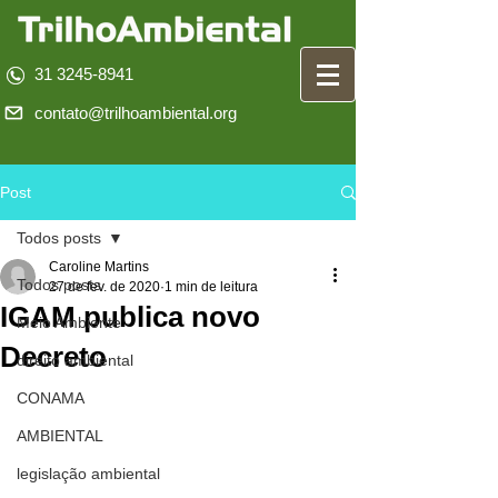
31 3245-8941
contato@trilhoambiental.org
Post
Todos posts
Caroline Martins
Todos posts
27 de fev. de 2020
1 min de leitura
IGAM publica novo
Meio Ambiente
Decreto
direito ambiental
CONAMA
AMBIENTAL
legislação ambiental