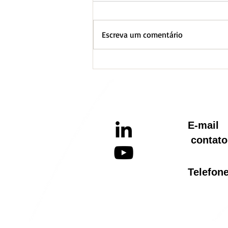
Escreva um comentário
BH lança Boletim
Informativo referente ao
Aquecimento Global
E-ma
contato
Telef