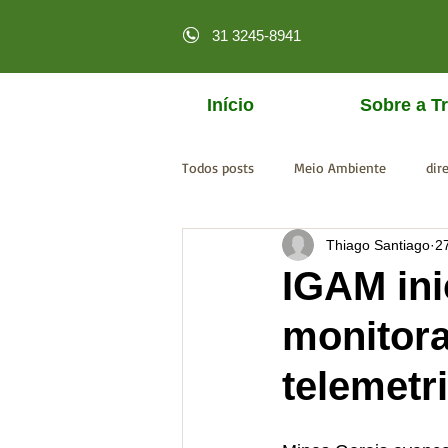
31 3245-8941
Início
Sobre a Tr
Todos posts
Meio Ambiente
dir
Thiago Santiago
2
licenciamento online
MPF
IGAM ini
monitora
telemetr