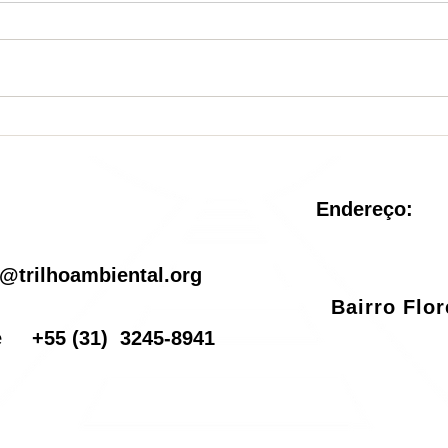
Nova Unidade de
Sist
Conservação é criada no
reve
Rio de Janeiro
pel
Endereço:
il
@trilhoambiental.org
Bairro Flo
one
+55
(31) 3245-8941