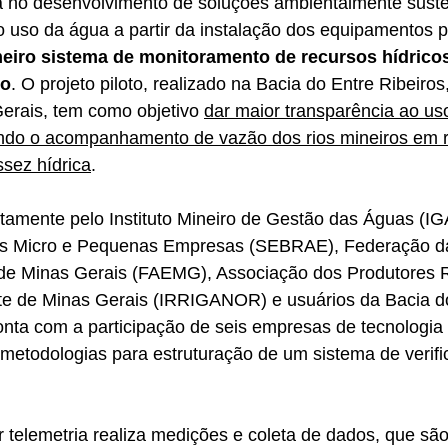
 no desenvolvimento de soluções ambientalmente suste
lo uso da água a partir da instalação dos equipamentos p
eiro sistema de monitoramento de recursos hídricos
do
. O projeto piloto, realizado na Bacia do Entre Ribeiros
erais, tem como objetivo 
dar maior transparência ao us
ando o acompanhamento de vazão dos rios mineiros em r
sez hídrica
.
tamente pelo Instituto Mineiro de Gestão das Águas (IG
 às Micro e Pequenas Empresas (SEBRAE), Federação da 
de Minas Gerais (FAEMG), Associação dos Produtores R
ste de Minas Gerais (IRRIGANOR) e usuários da Bacia d
conta com a participação de seis empresas de tecnologia
 metodologias para estruturação de um sistema de verif
telemetria realiza medições e coleta de dados, que são