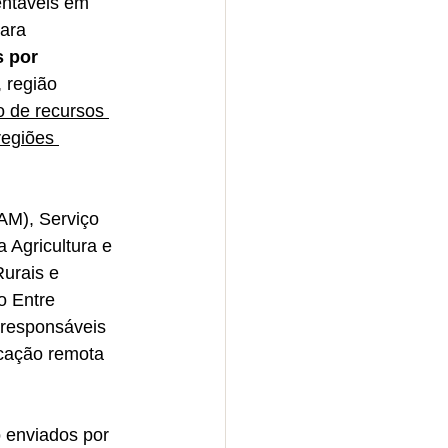
ntáveis em 
ara 
 por 
, região 
o de recursos 
egiões 
AM), Serviço 
Agricultura e 
urais e 
o Entre 
 responsáveis 
icação remota 
 enviados por 