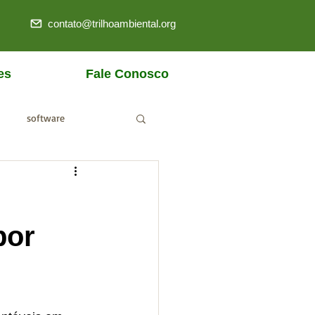
contato@trilhoambiental.org
es
Fale Conosco
software
ANM
por