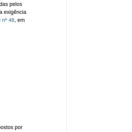
das pelos 
a exigência 
 nº 48
, em 
postos por 