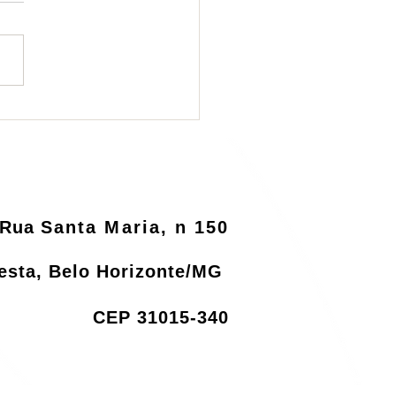
ema de logística
rsa será informatizado
o MMA
Rua
Santa Maria, n 150
resta, Belo Horizonte/MG
CEP 31015-340