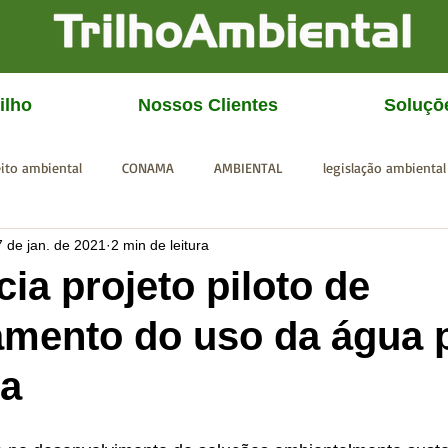
ilho
Nossos Clientes
Soluçō
eito ambiental
CONAMA
AMBIENTAL
legislação ambiental
7 de jan. de 2021
2 min de leitura
CGU
IBAMA
SISEMA
SEMAD
ICMBio
FEAM
cia projeto piloto de
mento do uso da água 
ia