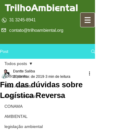
31 3245-8941
contato@trilhoambiental.org
Post
Todos posts
Dantte Saliba
Todos posts
20 de mar. de 2019
3 min de leitura
Fim das dúvidas sobre
Meio Ambiente
Logística Reversa
direito ambiental
CONAMA
AMBIENTAL
legislação ambiental