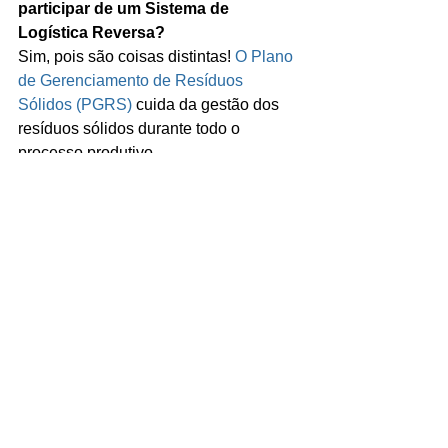
participar de um Sistema de 
Logística Reversa?
Sim, pois são coisas distintas! 
O Plano 
de Gerenciamento de Resíduos 
Sólidos (PGRS)
 cuida da gestão dos 
resíduos sólidos durante todo o 
processo produtivo. 
Já o Sistema de Logística Reversa irá 
tratar do gerenciamento de resíduos 
sólidos oriundos do próprio produto, 
após este ser consumido. 
Em alguns casos, empresas com 
PGRS, podem ter o processo de 
implantação do Sistema de Logística 
Reversa de maneira mais fácil, pois já 
têm algumas informações levantadas. 
Quer começar a gerenciar todos os 
seus resíduos e educar o seu 
consumidor? Clique 
AQUI
 e saiba 