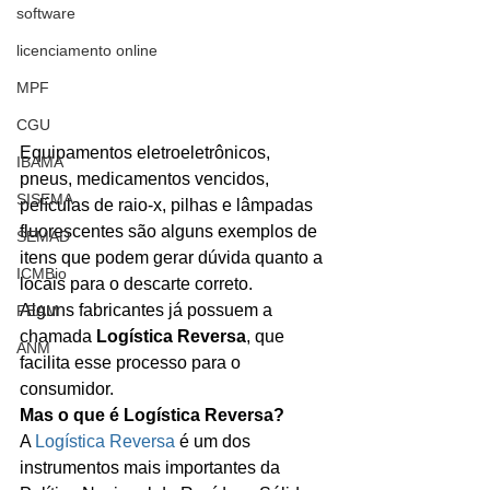
software
licenciamento online
MPF
CGU
Equipamentos eletroeletrônicos, 
IBAMA
pneus, medicamentos vencidos, 
SISEMA
películas de raio-x, pilhas e lâmpadas 
fluorescentes são alguns exemplos de 
SEMAD
itens que podem gerar dúvida quanto a 
ICMBio
locais para o descarte correto. 
Alguns fabricantes já possuem a 
FEAM
chamada 
Logística Reversa
, que 
ANM
facilita esse processo para o 
consumidor. 
Mas o que é Logística Reversa?
A 
Logística Reversa
 é um dos 
instrumentos mais importantes da 