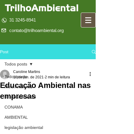
31 3245-8941
contato@trilhoambiental.org
Post
Todos posts
Caroline Martins
Todos posts
18 de jan. de 2021
2 min de leitura
Educação Ambiental nas
Meio Ambiente
empresas
direito ambiental
CONAMA
AMBIENTAL
legislação ambiental