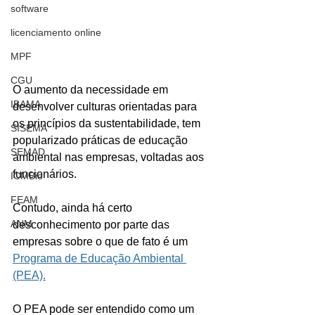
software
licenciamento online
MPF
CGU
O aumento da necessidade em 
IBAMA
desenvolver culturas orientadas para 
os princípios da sustentabilidade, tem 
SISEMA
popularizado práticas de educação 
SEMAD
ambiental nas empresas, voltadas aos 
funcionários. 
ICMBio
FEAM
Contudo, ainda há certo 
ANM
desconhecimento por parte das 
empresas sobre o que de fato é um 
Programa de Educação Ambiental 
(PEA).
O PEA pode ser entendido como um 