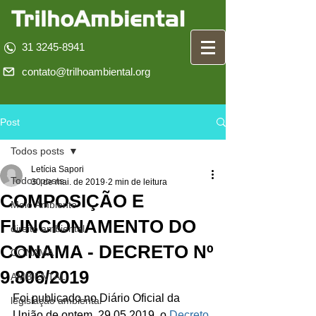
31 3245-8941
contato@trilhoambiental.org
Post
Todos posts
Letícia Sapori
Todos posts
30 de mai. de 2019
2 min de leitura
COMPOSIÇÃO E
Meio Ambiente
FUNCIONAMENTO DO
direito ambiental
CONAMA - DECRETO Nº
CONAMA
9.806/2019
AMBIENTAL
Foi publicado no Diário Oficial da 
legislação ambiental
União de ontem, 29.05.2019, o 
Decreto 