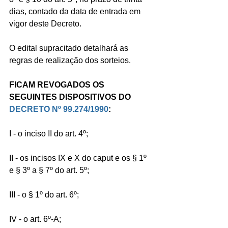
dias, contado da data de entrada em 
vigor deste Decreto.
O edital supracitado detalhará as 
regras de realização dos sorteios.
FICAM REVOGADOS OS 
SEGUINTES DISPOSITIVOS DO 
DECRETO Nº 99.274/1990
:
I - o inciso II do art. 4º;
II - os incisos IX e X do caput e os § 1º 
e § 3º a § 7º do art. 5º;
III - o § 1º do art. 6º;
IV - o art. 6º-A;