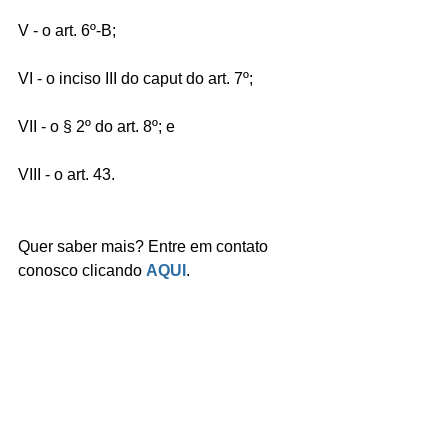
V - o art. 6º-B;
VI - o inciso III do caput do art. 7º;
VII - o § 2º do art. 8º; e
VIII - o art. 43.
Quer saber mais? Entre em contato 
conosco clicando 
AQUI
.