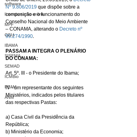
software
Nº 9.806/2019
 que dispõe sobre a 
licenciamento online
composição e o funcionamento do 
Conselho Nacional do Meio Ambiente 
MPF
– CONAMA, alterando o 
Decreto nº 
CGU
99.274/1990
.
IBAMA
PASSAM A INTEGRA O PLENÁRIO 
SISEMA
DO CONAMA:
SEMAD
Art. 5º. III - o Presidente do Ibama;
ICMBio
FEAM
IV - um representante dos seguintes 
Ministérios, indicados pelos titulares 
ANM
das respectivas Pastas:
a) Casa Civil da Presidência da 
República;
b) Ministério da Economia;