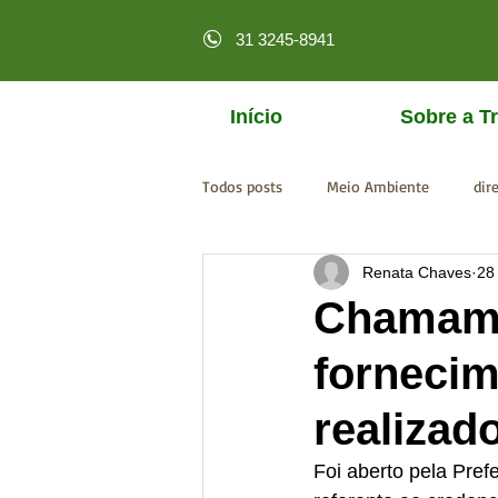
31 3245-8941
Início
Sobre a Tr
Todos posts
Meio Ambiente
dir
Renata Chaves
28
licenciamento online
MPF
Chamame
fornecim
realizad
Foi aberto pela Pref