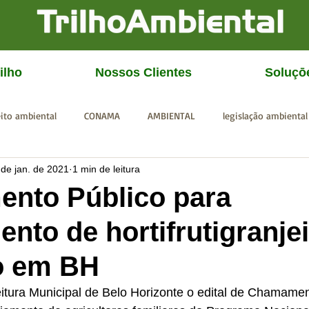
ilho
Nossos Clientes
Soluçō
eito ambiental
CONAMA
AMBIENTAL
legislação ambiental
 de jan. de 2021
1 min de leitura
CGU
IBAMA
SISEMA
SEMAD
ICMBio
FEAM
nto Público para
ento de hortifrutigranje
o em BH
eitura Municipal de Belo Horizonte o edital de Chamamen