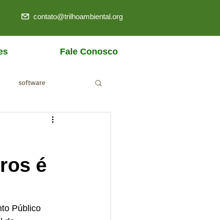
contato@trilhoambiental.org
es
Fale Conosco
software
ANM
iros é
to Público 