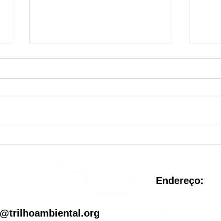
Nova Unidade de
Sist
Conservação é criada no
reve
Rio de Janeiro
pel
Endereço:
il
@trilhoambiental.org