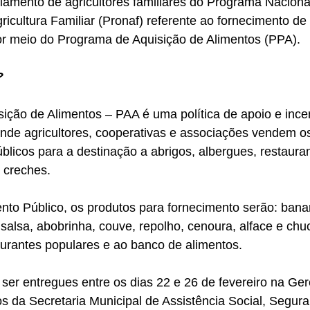
iamento de agricultores familiares do Programa Naciona
ricultura Familiar (Pronaf) referente ao fornecimento de 
 por meio do Programa de Aquisição de Alimentos (PPA).
?
ção de Alimentos – PAA é uma política de apoio e incen
, onde agricultores, cooperativas e associações vendem o
blicos para a destinação a abrigos, albergues, restaura
 creches.
o Público, os produtos para fornecimento serão: banan
 salsa, abobrinha, couve, repolho, cenoura, alface e chu
aurantes populares e ao banco de alimentos.
er entregues entre os dias 22 e 26 de fevereiro na Ger
os da Secretaria Municipal de Assistência Social, Segura