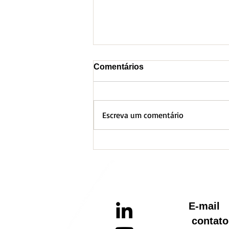
Comentários
Escreva um comentário
BH lança Boletim
Informativo referente ao
Aquecimento Global
E-ma
contato