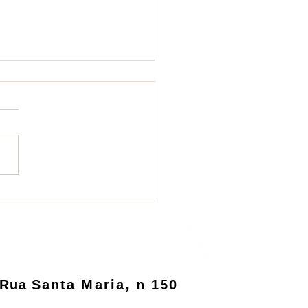
ema de logística
rsa será informatizado
o MMA
Rua
Santa Maria, n 150