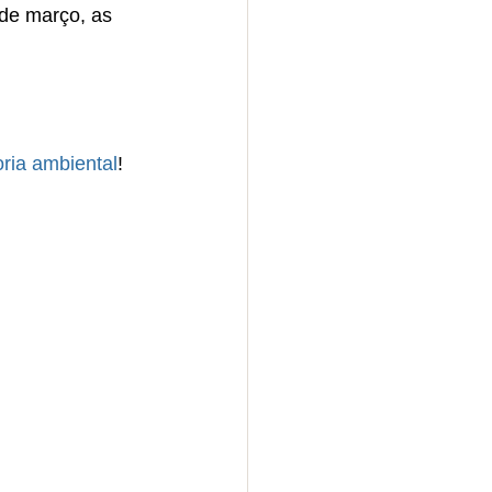
de março, as 
oria ambiental
!