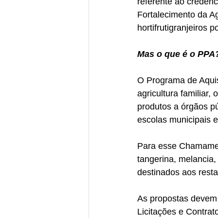
referente ao credenc
Fortalecimento da Ag
hortifrutigranjeiros
Mas o que é o PPA
O Programa de Aquisi
agricultura familiar
produtos a órgãos pú
escolas municipais e
Para esse Chamament
tangerina, melancia,
destinados aos rest
As propostas devem s
Licitações e Contrat