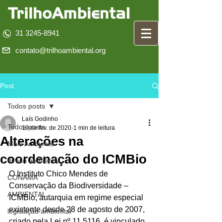
31 3245-8941
contato@trilhoambiental.org
Post
Todos posts
Laís Godinho
Todos posts
19 de fev. de 2020
1 min de leitura
Alterações na
Meio Ambiente
coordenação do ICMBio
direito ambiental
O Instituto Chico Mendes de 
CONAMA
Conservação da Biodiversidade – 
AMBIENTAL
ICMBio, autarquia em regime especial 
existente desde 28 de agosto de 2007, 
legislação ambiental
criado pela Lei nº 11.5116, é vinculado 