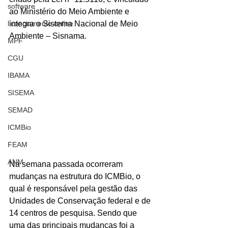
software
ao Ministério do Meio Ambiente e 
licenciamento online
integra o Sistema Nacional de Meio 
Ambiente – Sisnama.
MPF
CGU
IBAMA
SISEMA
SEMAD
ICMBio
FEAM
ANM
Na semana passada ocorreram 
mudanças na estrutura do ICMBio, o 
qual é responsável pela gestão das 
Unidades de Conservação federal e de 
14 centros de pesquisa. Sendo que 
uma das principais mudanças foi a 