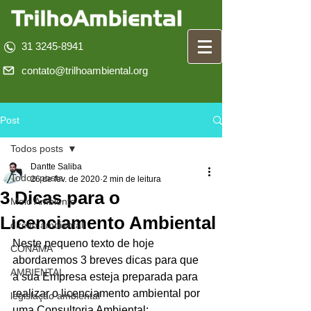
31 3245-8941
contato@trilhoambiental.org
Post
Todos posts
Dantte Saliba
Todos posts
26 de fev. de 2020
2 min de leitura
3 Dicas para o
Meio Ambiente
Licenciamento Ambiental
direito ambiental
Neste pequeno texto de hoje 
CONAMA
abordaremos 3 breves dicas para que 
AMBIENTAL
a sua Empresa esteja preparada para 
realizar o licenciamento ambiental por 
legislação ambiental
uma Consultoria Ambiental: