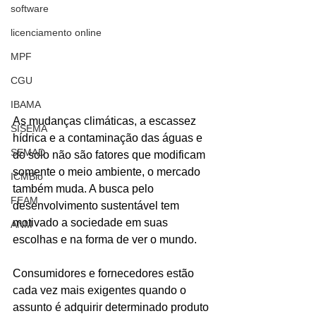
software
licenciamento online
MPF
CGU
IBAMA
As mudanças climáticas, a escassez 
SISEMA
hídrica e a contaminação das águas e 
SEMAD
do solo não são fatores que modificam 
somente o meio ambiente, o mercado 
ICMBio
também muda. A busca pelo 
FEAM
desenvolvimento sustentável tem 
motivado a sociedade em suas 
ANM
escolhas e na forma de ver o mundo.
​Consumidores e fornecedores estão 
cada vez mais exigentes quando o 
assunto é adquirir determinado produto 