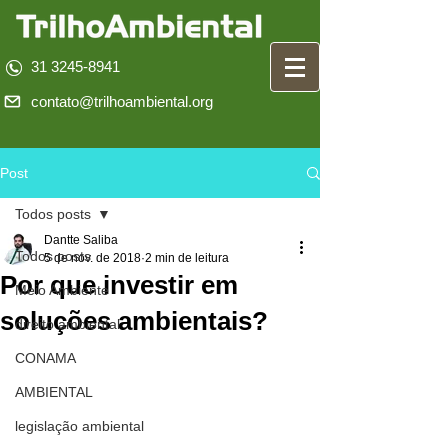
31 3245-8941
contato@trilhoambiental.org
Post
Todos posts
Dantte Saliba
Todos posts
5 de nov. de 2018
2 min de leitura
Por que investir em
Meio Ambiente
soluções ambientais?
direito ambiental
CONAMA
AMBIENTAL
legislação ambiental