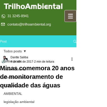
31 3245-8941
contato@trilhoambiental.org
Post
Todos posts
Dantte Saliba
Todos posts
4 de abr. de 2017
2 min de leitura
Minas comemora 20 anos
Meio Ambiente
de monitoramento de
direito ambiental
qualidade das águas
CONAMA
AMBIENTAL
legislação ambiental