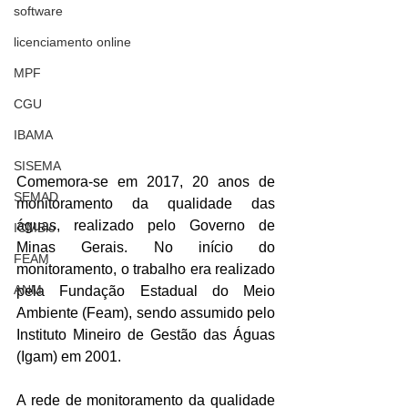
software
licenciamento online
MPF
CGU
IBAMA
SISEMA
Comemora-se em 2017, 20 anos de 
SEMAD
monitoramento da qualidade das 
águas, realizado pelo Governo de 
ICMBio
Minas Gerais. No início do 
FEAM
monitoramento, o trabalho era realizado 
ANM
pela Fundação Estadual do Meio 
Ambiente (Feam), sendo assumido pelo 
Instituto Mineiro de Gestão das Águas 
(Igam) em 2001.
A rede de monitoramento da qualidade 