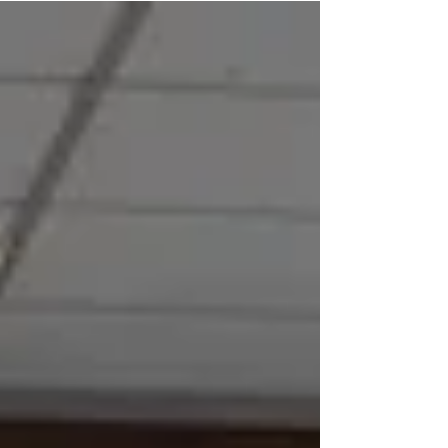
realizado pelo Governo de Minas Gerais. No
início do monitoramento,...