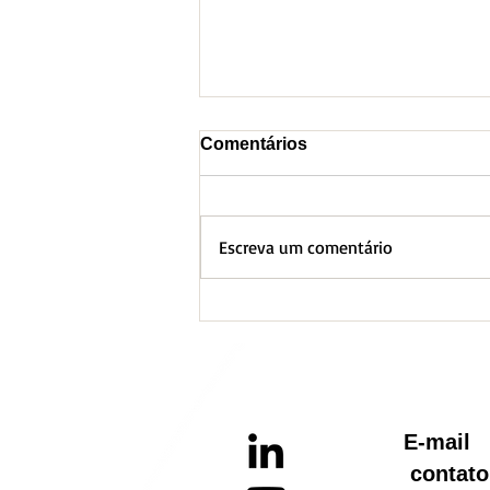
Comentários
Escreva um comentário
BH lança Boletim
Informativo referente ao
Aquecimento Global
E-ma
contato