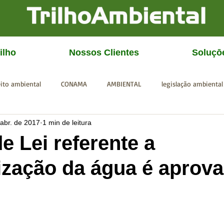
ilho
Nossos Clientes
Soluçō
eito ambiental
CONAMA
AMBIENTAL
legislação ambiental
 abr. de 2017
1 min de leitura
CGU
IBAMA
SISEMA
SEMAD
ICMBio
FEAM
e Lei referente a
ização da água é aprov