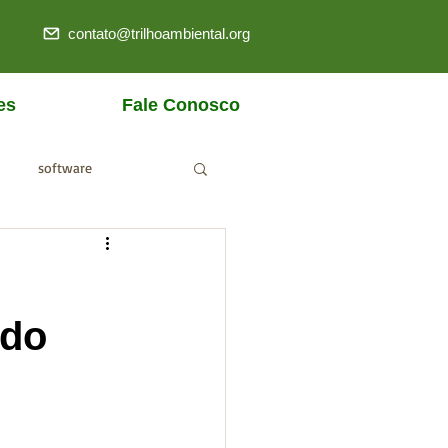
contato@trilhoambiental.org
es
Fale Conosco
software
ANM
ado