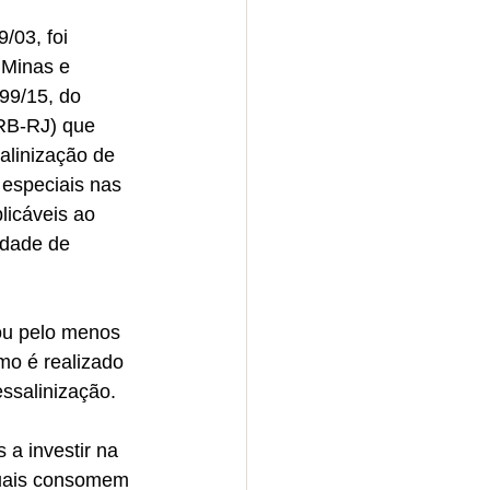
/03, foi 
 Minas e 
99/15, do 
RB-RJ) que 
alinização de 
especiais nas 
plicáveis ao 
idade de 
ou pelo menos 
mo é realizado 
ssalinização.
a investir na 
atuais consomem 