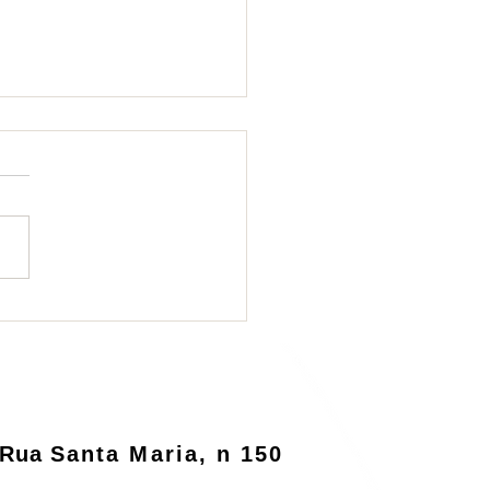
ema de logística
rsa será informatizado
o MMA
Rua
Santa Maria, n 150