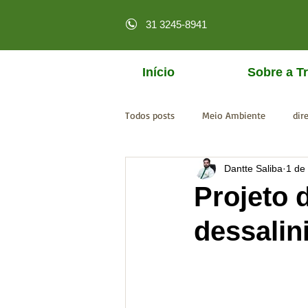
31 3245-8941
Início
Sobre a Tr
Todos posts
Meio Ambiente
dir
Dantte Saliba
1 de
licenciamento online
MPF
Projeto d
dessalin