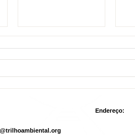
Nova Unidade de
Sist
Conservação é criada no
reve
Rio de Janeiro
pel
Endereço:
il
@trilhoambiental.org