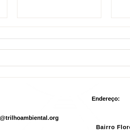
Nova Unidade de
Sist
Conservação é criada no
reve
Rio de Janeiro
pel
Endereço:
il
@trilhoambiental.org
Bairro Flo