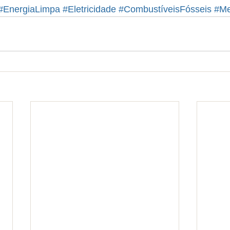
#EnergiaLimpa
#Eletricidade
#CombustíveisFósseis
#Me