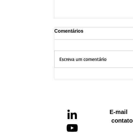
Comentários
Escreva um comentário
BH lança Boletim
Informativo referente ao
Aquecimento Global
E-ma
contato