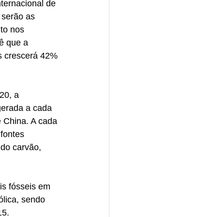
ternacional de 
 serão as 
to nos 
ê que a 
s crescerá 42% 
20, a 
gerada a cada 
 China. A cada 
fontes 
do carvão, 
is fósseis em 
ólica, sendo 
15.