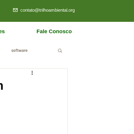
contato@trilhoambiental.org
es
Fale Conosco
software
ANM
m