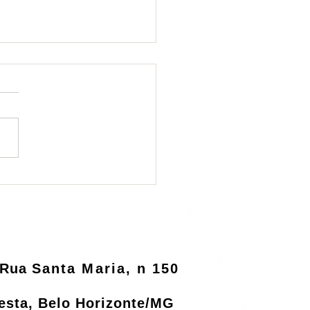
ema de logística
rsa será informatizado
o MMA
Rua
Santa Maria, n 150
resta, Belo Horizonte/MG