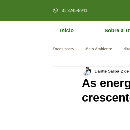
31 3245-8941
Início
Sobre a Tr
Todos posts
Meio Ambiente
dir
Dantte Saliba
2 de
licenciamento online
MPF
As energ
crescen