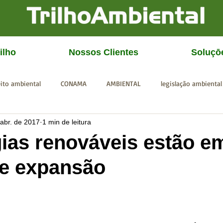
ilho
Nossos Clientes
Soluçō
eito ambiental
CONAMA
AMBIENTAL
legislação ambiental
 abr. de 2017
1 min de leitura
CGU
IBAMA
SISEMA
SEMAD
ICMBio
FEAM
ias renováveis estão e
te expansão