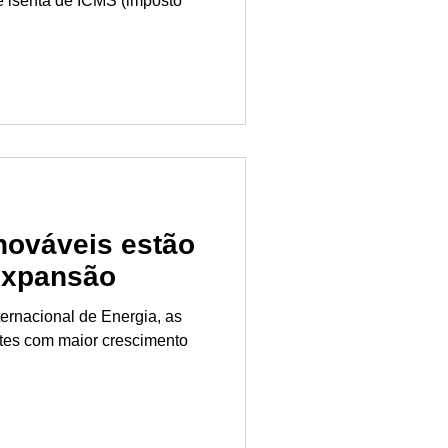
e isenta de ICMS (imposto
nováveis estão
expansão
ernacional de Energia, as
ntes com maior crescimento