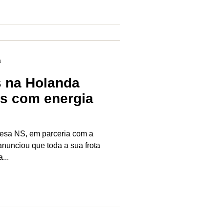
a
s na Holanda
os com energia
esa NS, em parceria com a
nunciou que toda a sua frota
...