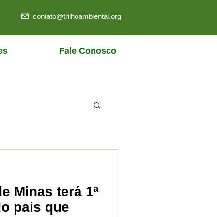
contato@trilhoambiental.org
es
Fale Conosco
e Minas terá 1ª
do país que