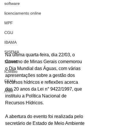
software
licenciamento online
MPF
CGU
IBAMA
SISEMA
Na última quarta-feira, dia 22/03, o 
Governo de Minas Gerais comemorou 
SEMAD
o Dia Mundial das Águas, com várias 
ICMBio
apresentações sobre a gestão dos 
FEAM
recursos hídricos e reflexões acerca 
dos 20 anos da Lei n° 9422/1997, que 
ANM
instituiu a Política Nacional de 
Recursos Hídricos.
A abertura do evento foi realizada pelo 
secretário de Estado de Meio Ambiente 