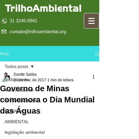
31 3245-8941
contato@trilhoambiental.org
Post
Todos posts
Dantte Saliba
Todos posts
24 de mar. de 2017
1 min de leitura
Governo de Minas
Meio Ambiente
comemora o Dia Mundial
direito ambiental
das Águas
CONAMA
AMBIENTAL
legislação ambiental