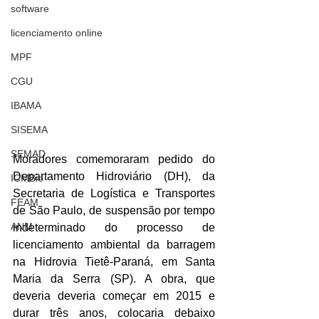
software
licenciamento online
MPF
CGU
IBAMA
SISEMA
SEMAD
Moradores comemoraram pedido do 
Departamento Hidroviário (DH), da 
ICMBio
Secretaria de Logística e Transportes 
FEAM
de São Paulo, de suspensão por tempo 
ANM
indeterminado do processo de 
licenciamento ambiental da barragem 
na Hidrovia Tietê-Paraná, em Santa 
Maria da Serra (SP). A obra, que 
deveria deveria começar em 2015 e 
durar três anos, colocaria debaixo 