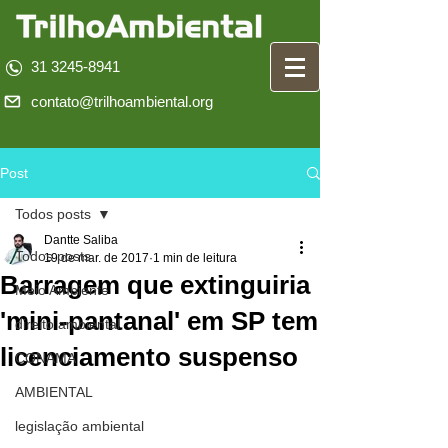
31 3245-8941
contato@trilhoambiental.org
Post
Todos posts
Dantte Saliba
Todos posts
19 de mar. de 2017
1 min de leitura
Barragem que extinguiria
Meio Ambiente
'mini-pantanal' em SP tem
direito ambiental
licenciamento suspenso
CONAMA
AMBIENTAL
legislação ambiental