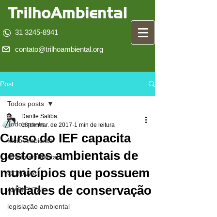
31 3245-8941
contato@trilhoambiental.org
Post
Todos posts
Dantte Saliba
Todos posts
18 de mar. de 2017
1 min de leitura
Curso do IEF capacita
Meio Ambiente
gestores ambientais de
direito ambiental
municípios que possuem
CONAMA
unidades de conservação
AMBIENTAL
legislação ambiental