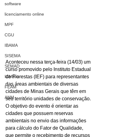
software
licenciamento online
MPF
CGU
IBAMA
SISEMA
Aconteceu nessa terça-feira (14/03) um 
SEMAD
curso promovido pelo Instituto Estadual 
ICMBio
de Florestas (IEF) para representantes 
das áreas ambientais de diversas 
FEAM
cidades de Minas Gerais que têm em 
ANM
seu território unidades de conservação. 
O objetivo do evento é orientar as 
cidades que possuem reservas 
ambientais no envio das informações 
para cálculo do Fator de Qualidade, 
que permite o recebimento de recursos 