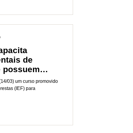
a
apacita
ntais de
e possuem
onservação
 (14/03) um curso promovido
orestas (IEF) para