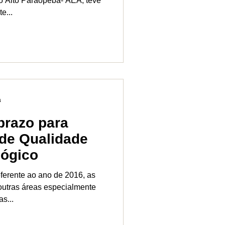
o Alto Paraopeba- AEA, teve
e...
a
 prazo para
 de Qualidade
lógico
ferente ao ano de 2016, as
outras áreas especialmente
s...