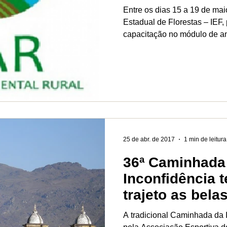
Entre os dias 15 a 19 de maio
Estadual de Florestas – IEF,
capacitação no módulo de aná
25 de abr. de 2017
1 min de leitura
36ª Caminhada
Inconfidência 
trajeto as bela
Parque do Itac
A tradicional Caminhada da 