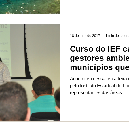
18 de mar. de 2017
1 min de leitur
Curso do IEF c
gestores ambie
municípios qu
unidades de c
Aconteceu nessa terça-feira
pelo Instituto Estadual de Fl
representantes das áreas...