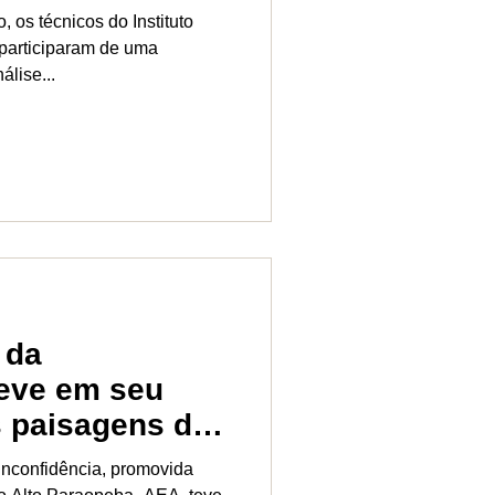
, os técnicos do Instituto
 participaram de uma
lise...
 da
teve em seu
s paisagens do
olomi
Inconfidência, promovida