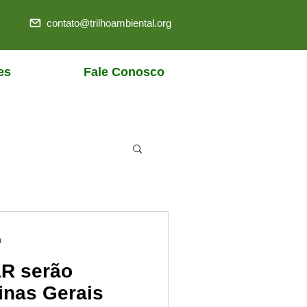
contato@trilhoambiental.org
es
Fale Conosco
a
AR serão
inas Gerais