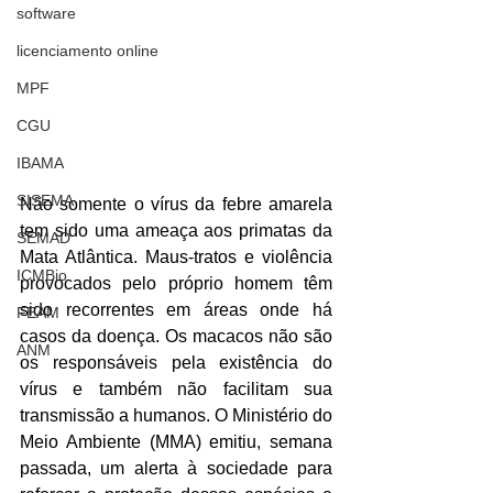
software
licenciamento online
MPF
CGU
IBAMA
SISEMA
Não somente o vírus da febre amarela 
tem sido uma ameaça aos primatas da 
SEMAD
Mata Atlântica. Maus-tratos e violência 
ICMBio
provocados pelo próprio homem têm 
sido recorrentes em áreas onde há 
FEAM
casos da doença. Os macacos não são 
ANM
os responsáveis pela existência do 
vírus e também não facilitam sua 
transmissão a humanos. O Ministério do 
Meio Ambiente (MMA) emitiu, semana 
passada, um alerta à sociedade para 