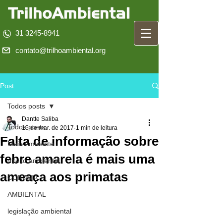
31 3245-8941
contato@trilhoambiental.org
Post
Todos posts
Dantte Saliba
Todos posts
15 de mar. de 2017
1 min de leitura
Falta de informação sobre
Meio Ambiente
febre amarela é mais uma
direito ambiental
ameaça aos primatas
CONAMA
AMBIENTAL
legislação ambiental