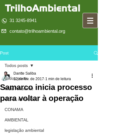
31 3245-8941
contato@trilhoambiental.org
Post
Todos posts
Dantte Saliba
Todos posts
12 de fev. de 2017
1 min de leitura
Samarco inicia processo
Meio Ambiente
para voltar à operação
direito ambiental
CONAMA
AMBIENTAL
legislação ambiental