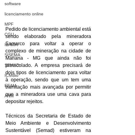
software
licenciamento online
MPF
Pedido de licenciamento ambiental está 
CGU
sendo elaborado pela mineradora 
Samarco para voltar a operar o 
IBAMA
complexo de mineração na cidade de 
SISEMA
Mariana - MG que ainda não foi 
SEMAD
protocolado. A empresa precisará de 
dois tipos de licenciamento para voltar 
ICMBio
à operação, sendo que um tem uma 
FEAM
tramitação mais avançada por permitir 
que a mineradora use uma cava para 
ANM
depositar rejeitos.
Técnicos da Secretaria de Estado de 
Meio Ambiente e Desenvolvimento 
Sustentável (Semad) estiveram na 