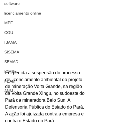
software
licenciamento online
MPF
CGU
IBAMA
SISEMA
SEMAD
ICMBio
Foi pedida a suspensão do processo 
de licenciamento ambiental do projeto 
FEAM
de mineração Volta Grande, na região 
ANM
da Volta Grande Xingu, no sudoeste do 
Pará da mineradora Belo Sun. A 
Defensoria Pública do Estado do Pará, 
A ação foi ajuizada contra a empresa e 
contra o Estado do Pará.