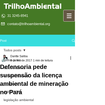
31 3245-8941
contato@trilhoambiental.org
Post
Todos posts
Dantte Saliba
Todos posts
8 de fev. de 2017
1 min de leitura
Defensoria pede
Meio Ambiente
suspensão da licença
direito ambiental
ambiental de mineração
CONAMA
no Pará
AMBIENTAL
legislação ambiental