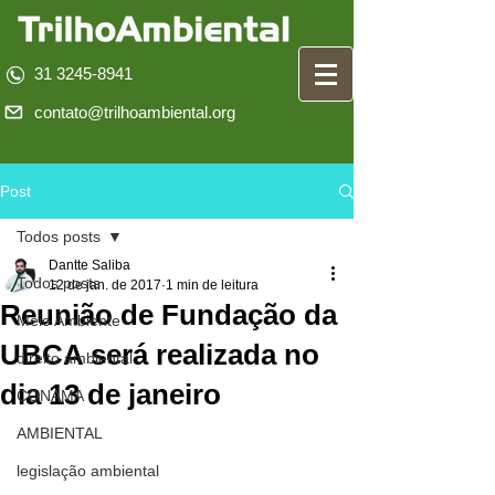
31 3245-8941
contato@trilhoambiental.org
Post
Todos posts
Dantte Saliba
Todos posts
12 de jan. de 2017
1 min de leitura
Reunião de Fundação da
Meio Ambiente
UBCA será realizada no
direito ambiental
dia 13 de janeiro
CONAMA
AMBIENTAL
legislação ambiental