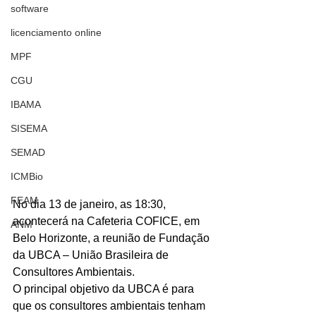
software
licenciamento online
MPF
CGU
IBAMA
SISEMA
SEMAD
ICMBio
FEAM
No dia 13 de janeiro, as 18:30, 
acontecerá na Cafeteria COFICE, em 
ANM
Belo Horizonte, a reunião de Fundação 
da UBCA – União Brasileira de 
Consultores Ambientais.
O principal objetivo da UBCA é para 
que os consultores ambientais tenham 