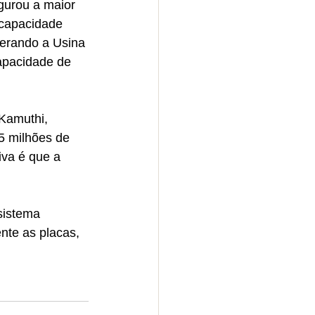
gurou a maior 
capacidade 
erando a Usina 
apacidade de 
Kamuthi, 
5 milhões de 
va é que a 
sistema 
nte as placas, 