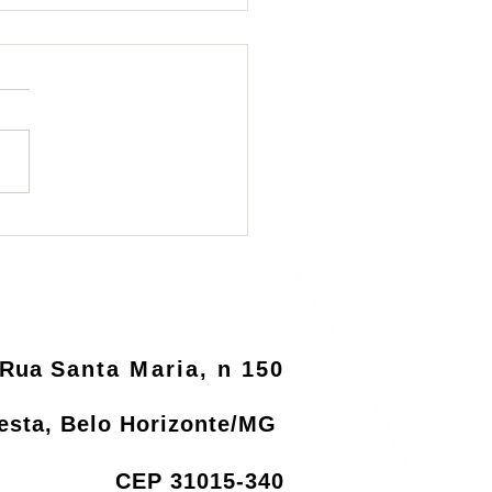
nciamento ambiental
inas passará a ser
al
Rua
Santa Maria, n 150
resta, Belo Horizonte/MG
CEP 31015-340