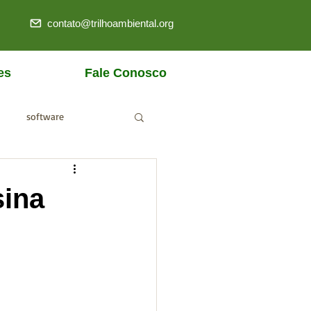
contato@trilhoambiental.org
es
Fale Conosco
software
ANM
sina