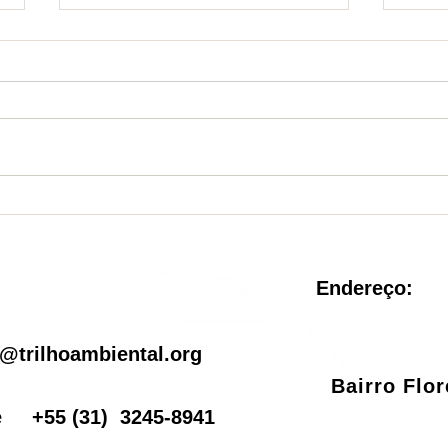
Autorização para
Lice
intervenção ambiental e
em M
produção florestal - Decreto
digit
47.749/2019
Endereço:
il
@trilhoambiental.org
Bairro Flo
one
+55
(31) 3245-8941