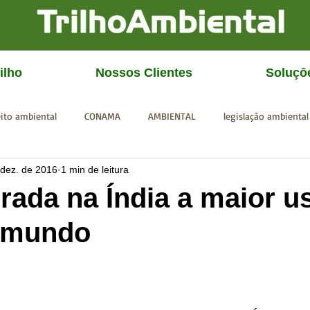
ilho
Nossos Clientes
Soluçō
eito ambiental
CONAMA
AMBIENTAL
legislação ambiental
 dez. de 2016
1 min de leitura
CGU
IBAMA
SISEMA
SEMAD
ICMBio
FEAM
rada na Índia a maior u
o mundo