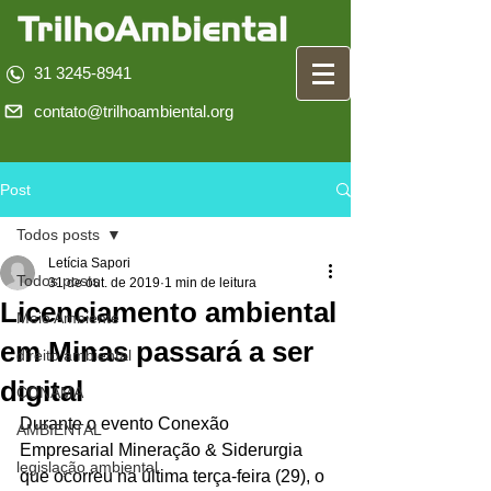
31 3245-8941
contato@trilhoambiental.org
Post
Todos posts
Letícia Sapori
Todos posts
31 de out. de 2019
1 min de leitura
Licenciamento ambiental
Meio Ambiente
em Minas passará a ser
direito ambiental
digital
CONAMA
Durante o evento Conexão 
AMBIENTAL
Empresarial Mineração & Siderurgia 
legislação ambiental
que ocorreu na última terça-feira (29), o 