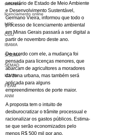
secretário de Estado de Meio Ambiente 
software
e Desenvolvimento Sustentável, 
licenciamento online
Germano Vieira, informou que todo o 
MPF
processo de licenciamento ambiental 
em Minas Gerais passará a ser digital a 
CGU
partir de novembro deste ano.
IBAMA
De acordo com ele, a mudança foi 
SISEMA
pensada para licenças menores, que 
SEMAD
abarcam de agricultores a moradores 
ICMBio
da zona urbana, mas também será 
aplicada para alguns 
FEAM
empreendimentos de porte maior.
ANM
A proposta tem o intuito de 
desburocratizar o trâmite processual e 
racionalizar os gastos públicos. Estima-
se que serão economizados pelo 
menos R$ 500 mil por ano.