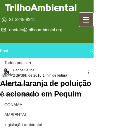
31 3245-8941
contato@trilhoambiental.org
Post
Todos posts
Dantte Saliba
Todos posts
1 de dez. de 2016
1 min de leitura
Alerta laranja de poluição
Meio Ambiente
é acionado em Pequim
direito ambiental
CONAMA
AMBIENTAL
legislação ambiental