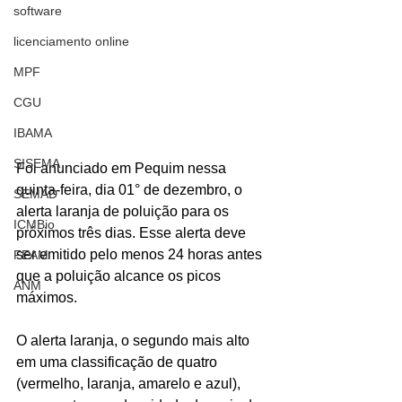
software
licenciamento online
MPF
CGU
IBAMA
SISEMA
Foi anunciado em Pequim nessa 
quinta-feira, dia 01° de dezembro, o 
SEMAD
alerta laranja de poluição para os 
ICMBio
próximos três dias. Esse alerta deve 
ser emitido pelo menos 24 horas antes 
FEAM
que a poluição alcance os picos 
ANM
máximos.
O alerta laranja, o segundo mais alto 
em uma classificação de quatro 
(vermelho, laranja, amarelo e azul), 