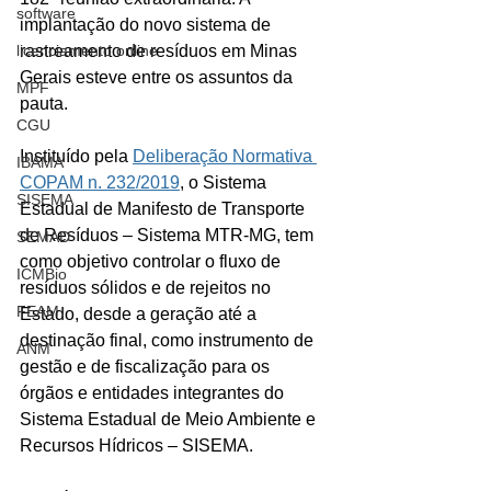
software
implantação do novo sistema de 
licenciamento online
rastreamento de resíduos em Minas 
Gerais esteve entre os assuntos da 
MPF
pauta.
CGU
Instituído pela 
Deliberação Normativa 
IBAMA
COPAM n. 232/2019
, o Sistema 
SISEMA
Estadual de Manifesto de Transporte 
de Resíduos – Sistema MTR-MG, tem 
SEMAD
como objetivo controlar o fluxo de 
ICMBio
resíduos sólidos e de rejeitos no 
FEAM
Estado, desde a geração até a 
destinação final, como instrumento de 
ANM
gestão e de fiscalização para os 
órgãos e entidades integrantes do 
Sistema Estadual de Meio Ambiente e 
Recursos Hídricos – SISEMA.