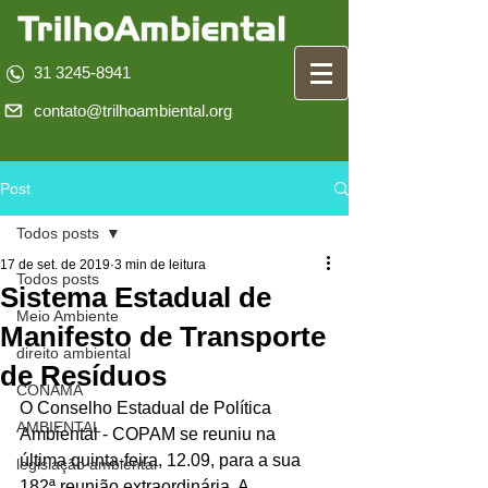
31 3245-8941
contato@trilhoambiental.org
Post
Todos posts
17 de set. de 2019
3 min de leitura
Todos posts
Sistema Estadual de
Meio Ambiente
Manifesto de Transporte
direito ambiental
de Resíduos
CONAMA
O Conselho Estadual de Política 
AMBIENTAL
Ambiental - COPAM se reuniu na 
última quinta-feira, 12.09, para a sua 
legislação ambiental
182ª reunião extraordinária. A 