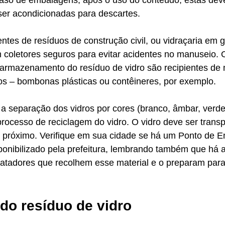
aso de embalagens, após o uso do conteúdo, estas dev
ser acondicionadas para descartes. 
entes de resíduos de construção civil, ou vidraçaria em 
coletores seguros para evitar acidentes no manuseio. O
rmazenamento do resíduo de vidro são recipientes de m
os – bombonas plásticas ou contêineres, por exemplo. 
a a separação dos vidros por cores (branco, âmbar, verde)
processo de reciclagem do vidro. O vidro deve ser transp
s próximo. Verifique em sua cidade se há um Ponto de E
ponibilizado pela prefeitura, lembrando também que há 
catadores que recolhem esse material e o preparam para
do resíduo de vidro