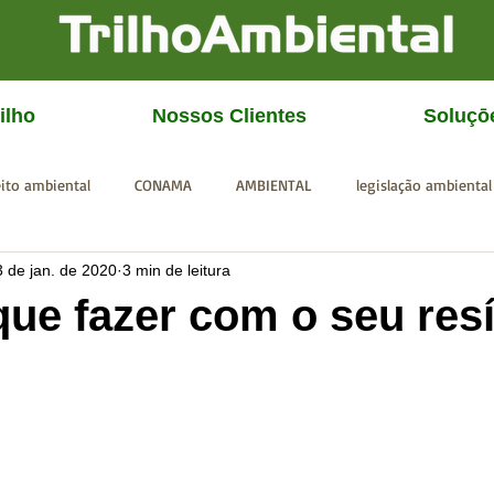
ilho
Nossos Clientes
Soluçō
eito ambiental
CONAMA
AMBIENTAL
legislação ambiental
3 de jan. de 2020
3 min de leitura
CGU
IBAMA
SISEMA
SEMAD
ICMBio
FEAM
que fazer com o seu res