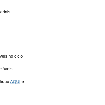
riais 
eis no ciclo 
láveis. 
lique 
AQUI
 e 