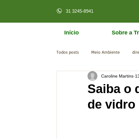
31 3245-8941
Início
Sobre a Tr
Todos posts
Meio Ambiente
dir
Caroline Martins
1
licenciamento online
MPF
Saiba o 
de vidro