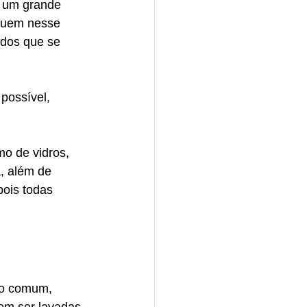
r um grande 
eguem nesse 
dos que se 
possível, 
o de vidros, 
, além de 
pois todas 
uo comum, 