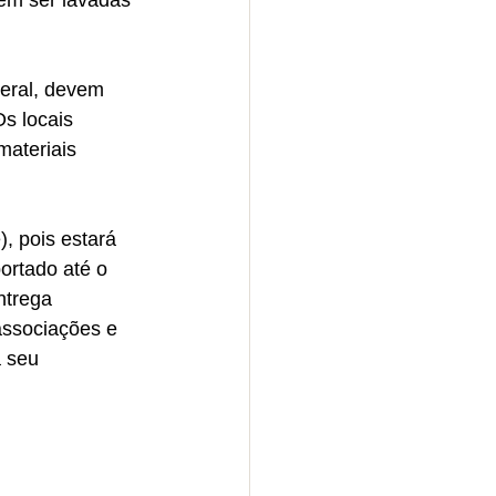
em ser lavadas 
geral, devem 
s locais 
ateriais 
, pois estará 
ortado até o 
ntrega 
associações e 
 seu 