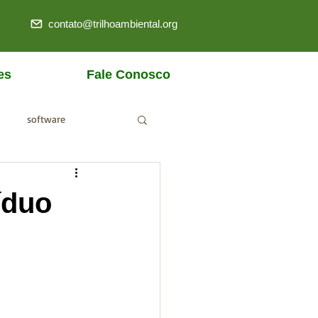
contato@trilhoambiental.org
es
Fale Conosco
software
ANM
íduo