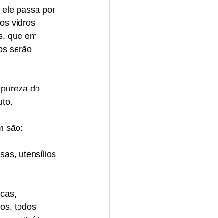
 ele passa por 
os vidros 
s, que em 
os serão 
mpureza do 
to.  
m são: 
sas, utensílios 
cas, 
os, todos 