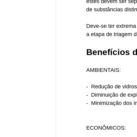
estes devem ser sep
de substâncias disti
Deve-se ter extrema 
a etapa de triagem d
Benefícios 
AMBIENTAIS:
-  Redução de vidros
-  Diminuição de exp
-  Minimização dos i
ECONÔMICOS: