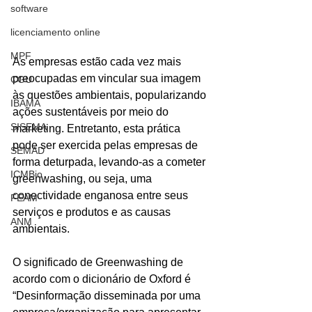
software
licenciamento online
MPF
As empresas estão cada vez mais 
preocupadas em vincular sua imagem 
CGU
às questões ambientais, popularizando 
IBAMA
ações sustentáveis por meio do 
SISEMA
marketing. Entretanto, esta prática 
pode ser exercida pelas empresas de 
SEMAD
forma deturpada, levando-as a cometer 
ICMBio
greenwashing, ou seja, uma 
conectividade enganosa entre seus 
FEAM
serviços e produtos e as causas 
ANM
ambientais. 
O significado de Greenwashing de 
acordo com o dicionário de Oxford é 
“Desinformação disseminada por uma 