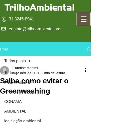
31 3245-8941
contato@trilhoambiental.org
Post
Todos posts
Caroline Martins
Todos posts
8 de dez. de 2020
2 min de leitura
Saiba como evitar o
Meio Ambiente
Greenwashing
direito ambiental
CONAMA
AMBIENTAL
legislação ambiental