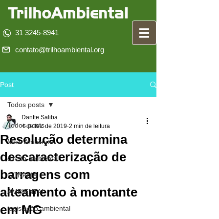
31 3245-8941
contato@trilhoambiental.org
Post
Todos posts
Dantte Saliba
Todos posts
4 de fev. de 2019
2 min de leitura
Resolução determina
Meio Ambiente
descaracterização de
direito ambiental
barragens com
CONAMA
alteamento à montante
AMBIENTAL
em MG
legislação ambiental