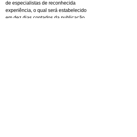
de especialistas de reconhecida 
experiência, o qual será estabelecido 
em dez dias contados da publicação 
da Resolução.
Ver tudo
Posts recentes