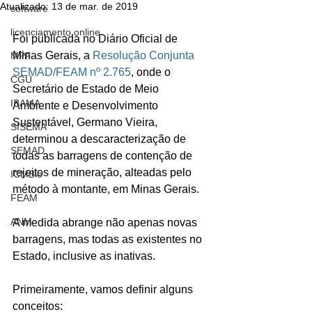
Atualizado:
13 de mar. de 2019
software
licenciamento online
Foi publicada no Diário Oficial de 
Minas Gerais, a 
Resolução Conjunta 
MPF
SEMAD/FEAM nº 2.765
, onde o 
CGU
Secretário de Estado de Meio 
IBAMA
Ambiente e Desenvolvimento 
Sustentável, Germano Vieira, 
SISEMA
determinou a descaracterização de 
SEMAD
todas as barragens de contenção de 
rejeitos de mineração, alteadas pelo 
ICMBio
método à montante, em Minas Gerais.
FEAM
ANM
A medida abrange não apenas novas 
barragens, mas todas as existentes no 
Estado, inclusive as inativas.
Primeiramente, vamos definir alguns 
conceitos: