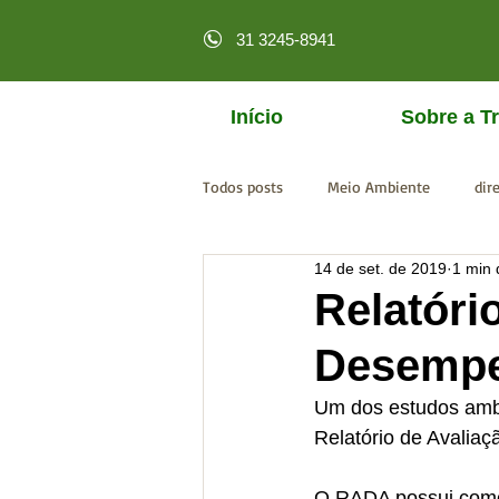
31 3245-8941
Início
Sobre a Tr
Todos posts
Meio Ambiente
dir
14 de set. de 2019
1 min 
licenciamento online
MPF
Relatóri
Desempe
Um dos estudos ambi
Relatório de Avalia
O RADA possui como 