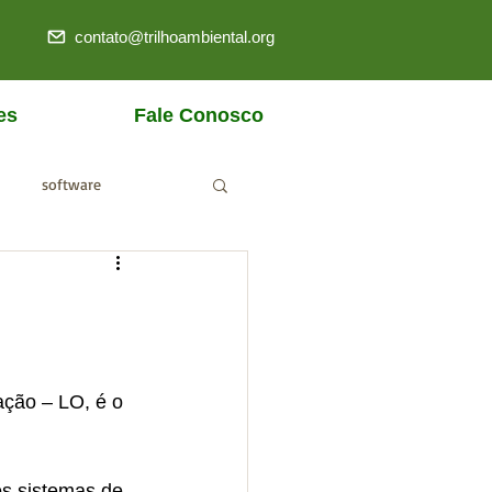
contato@trilhoambiental.org
es
Fale Conosco
software
ANM
ção – LO, é o 
os sistemas de 