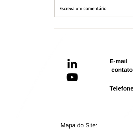
Escreva um comentário
BH lança Boletim
Informativo referente ao
Aquecimento Global
E-ma
contato
Telef
Mapa do Site: