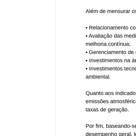
Além de mensurar os
• Relacionamento c
• Avaliação das med
melhoria contínua;
• Gerenciamento de 
• Investimentos na á
• Investimentos tec
ambiental.
Quanto aos indicador
emissões atmosférica
taxas de geração.
Por fim, baseando-s
desempenho geral, l