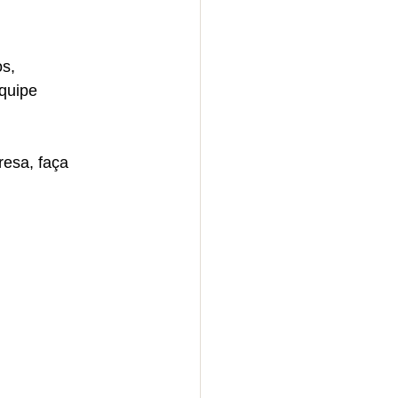
s, 
quipe 
esa, faça 