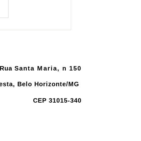
ema de logística
rsa será informatizado
o MMA
Rua
Santa Maria, n 150
resta, Belo Horizonte/MG
CEP 31015-340