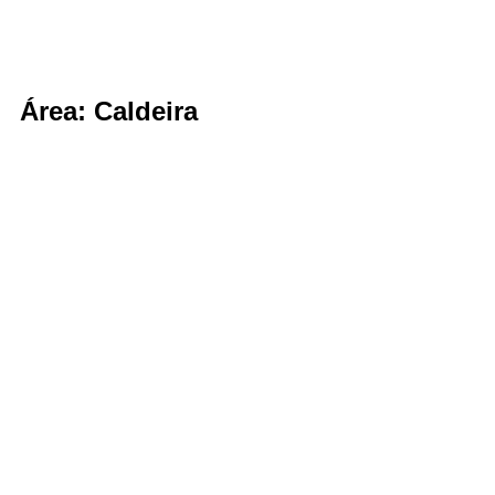
Área: Caldeira
Precisa gerir os aspectos ambientais 
do seu empreendimento dentro da lei e 
quer adotar boas práticas? Clique 
AQUI
 e saiba como podemos te ajudar!