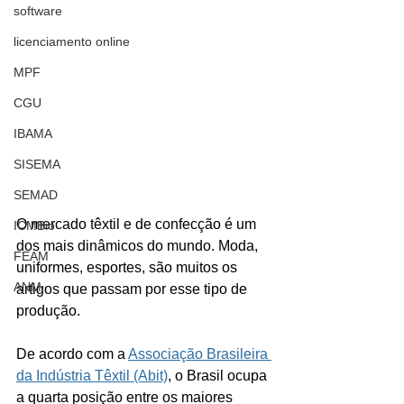
software
licenciamento online
MPF
CGU
IBAMA
SISEMA
SEMAD
O mercado têxtil e de confecção é um 
ICMBio
dos mais dinâmicos do mundo. Moda, 
FEAM
uniformes, esportes, são muitos os 
ANM
artigos que passam por esse tipo de 
produção.
De acordo com a 
Associação Brasileira 
da Indústria Têxtil (Abit)
, o Brasil ocupa 
a quarta posição entre os maiores 