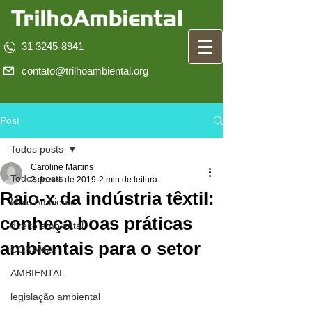
31 3245-8941
contato@trilhoambiental.org
Post
Todos posts
Caroline Martins
Todos posts
2 de set. de 2019
2 min de leitura
Raio-x da indústria têxtil:
Meio Ambiente
conheça boas práticas
direito ambiental
ambientais para o setor
CONAMA
AMBIENTAL
legislação ambiental