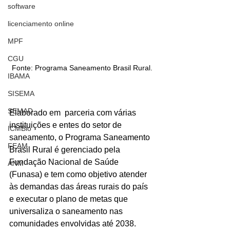
software
licenciamento online
MPF
CGU
Fonte: Programa Saneamento Brasil Rural.
IBAMA
SISEMA
SEMAD
Elaborado em  parceria com várias 
instituições e entes do setor de 
ICMBio
saneamento, o Programa Saneamento 
FEAM
Brasil Rural é gerenciado pela 
Fundação Nacional de Saúde 
ANM
(Funasa) e tem como objetivo atender 
às demandas das áreas rurais do país 
e executar o plano de metas que 
universaliza o saneamento nas 
comunidades envolvidas até 2038.