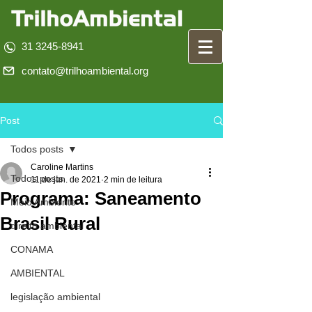
31 3245-8941
contato@trilhoambiental.org
Post
Todos posts
Caroline Martins
Todos posts
11 de jan. de 2021
2 min de leitura
Programa: Saneamento
Meio Ambiente
Brasil Rural
direito ambiental
CONAMA
AMBIENTAL
legislação ambiental