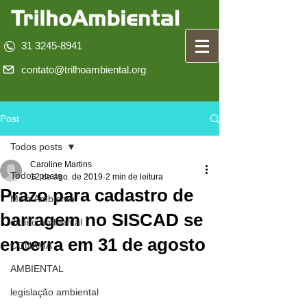
31 3245-8941
contato@trilhoambiental.org
Post
Todos posts
Caroline Martins
Todos posts
12 de ago. de 2019
2 min de leitura
Prazo para cadastro de
Meio Ambiente
barragem no SISCAD se
direito ambiental
encerra em 31 de agosto
CONAMA
AMBIENTAL
legislação ambiental