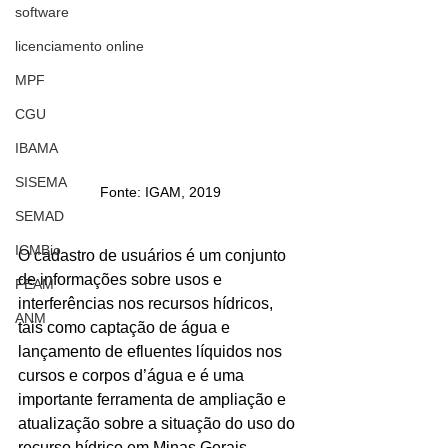
software
licenciamento online
MPF
CGU
IBAMA
SISEMA
Fonte: IGAM, 2019
SEMAD
ICMBio
O cadastro de usuários é um conjunto 
de informações sobre usos e 
FEAM
interferências nos recursos hídricos, 
ANM
tais como captação de água e 
lançamento de efluentes líquidos nos 
cursos e corpos d’água e é uma 
importante ferramenta de ampliação e 
atualização sobre a situação do uso do 
recurso hídrico em Minas Gerais. 