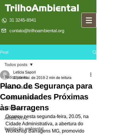
31 3245-8941
contato@trilhoambiental.org
Post
Todos posts
Letícia Sapori
Todos posts
23 de mai. de 2019
2 min de leitura
Plano de Segurança para
Meio Ambiente
Comunidades Próximas
direito ambiental
às Barragens
CONAMA
Ocorreu nesta segunda-feira, 20.05, na 
AMBIENTAL
Cidade Administrativa, a abertura do 
legislação ambiental
Workshop Barragens MG, promovido 