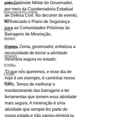
pelo Gabinete Militar do Governador, 
software
por meio da Coordenadoria Estadual 
licenciamento online
de Defesa Civil. No decorrer do evento, 
MPF
foi noticiado o Plano de Segurança 
para as Comunidades Próximas às 
CGU
Barragens de Mineração.
IBAMA
Romeu Zema, governador, enfatizou a 
SISEMA
necessidade de tornar a atividade 
SEMAD
minerária segura no estado:
ICMBio
“O que nós queremos, e esse dia de 
FEAM
hoje é um exemplo, é caminhar nesse 
ANM
rumo. Temos de melhorar o 
monitoramento das barragens e ter 
ferramentas que tornem essa atividade 
mais segura. A mineração é uma 
atividade que sempre fez parte do 
nosso estado e não vamos eliminá-la. 