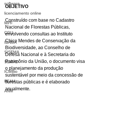
software
OBJETIVO
licenciamento online
Construído com base no Cadastro 
MPF
Nacional de Florestas Públicas, 
CGU
envolvendo consultas ao Instituto 
Chico Mendes de Conservação da 
IBAMA
Biodiversidade, ao Conselho de 
SISEMA
Defesa Nacional e à Secretaria do 
Patrimônio da União, o documento visa 
SEMAD
o planejamento da produção 
ICMBio
sustentável por meio da concessão de 
FEAM
florestas públicas e é elaborado 
anualmente.
ANM