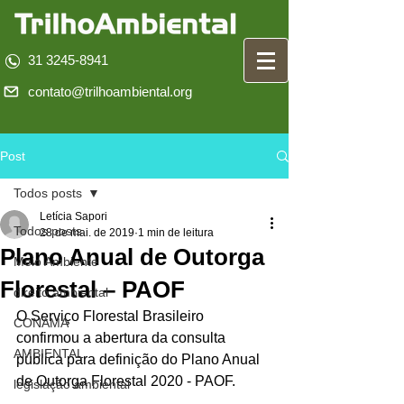
31 3245-8941
contato@trilhoambiental.org
Post
Todos posts
Letícia Sapori
Todos posts
28 de mai. de 2019
1 min de leitura
Plano Anual de Outorga
Meio Ambiente
Florestal – PAOF
direito ambiental
O Serviço Florestal Brasileiro 
CONAMA
confirmou a abertura da consulta 
AMBIENTAL
pública para definição do Plano Anual 
de Outorga Florestal 2020 - PAOF.
legislação ambiental