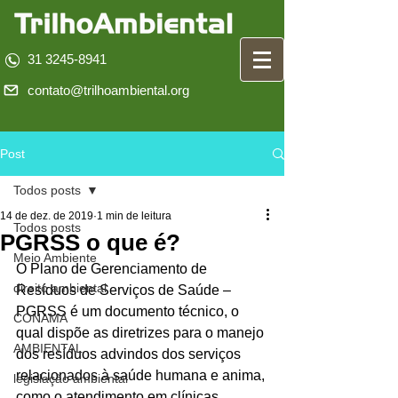
31 3245-8941
contato@trilhoambiental.org
Post
Todos posts
14 de dez. de 2019
1 min de leitura
Todos posts
PGRSS o que é?
Meio Ambiente
O Plano de Gerenciamento de 
direito ambiental
Resíduos de Serviços de Saúde – 
PGRSS é um documento técnico, o 
CONAMA
qual dispõe as diretrizes para o manejo 
AMBIENTAL
dos resíduos advindos dos serviços 
relacionados à saúde humana e anima, 
legislação ambiental
como o atendimento em clínicas, 