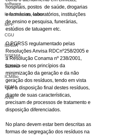
software
hospitais, postos  de saúde, drogarias 
licenciamento online
e farmácias, laboratórios, instituições 
de ensino e pesquisa, funerárias, 
MPF
estúdios de tatuagem etc. 
CGU
O PGRSS regulamentado pelas 
IBAMA
Resoluções Anvisa RDCnº258/2005 e 
SISEMA
a Resolução Conama nº 238/2001, 
baseia-se nos princípios da 
SEMAD
minimização da geração e da não 
ICMBio
geração dos resíduos, tendo em vista 
FEAM
que a disposição final destes resíduos, 
diante de suas características, 
ANM
precisam de processos de tratamento e 
disposição diferenciados.
No plano devem estar bem descritas as 
formas de segregação dos resíduos na 