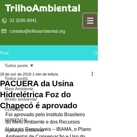
31 3245-8941
contato@trilhoambiental.org
Post
Todos posts
28 de out. de 2019
1 min de leitura
Todos posts
PACUERA da Usina
Meio Ambiente
Hidrelétrica Foz do
direito ambiental
Chapecó é aprovado
CONAMA
Foi aprovado pelo Instituto Brasileiro 
AMBIENTAL
do Meio Ambiente e dos Recursos 
Naturais Renováveis – IBAMA, o Plano 
legislação ambiental
Ambiental de Conservação e Uso do 