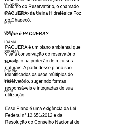
software
Entorno do Reservatório, o chamado 
licenciamento online
PACUERA, da Usina Hidrelétrica Foz 
do Chapecó.
MPF
CGU
O que é PACUERA?
IBAMA
PACUERA é um plano ambiental que 
SISEMA
visa a conservação do reservatório 
com foco na proteção de recursos 
SEMAD
naturais. A partir desse plano são 
ICMBio
identificados os usos múltiplos do 
FEAM
reservatório, sugerindo formas 
responsáveis e integradas de sua 
ANM
utilização.
Esse Plano é uma exigência da Lei 
Federal n° 12.651/2012 e da 
Resolução do Conselho Nacional de 