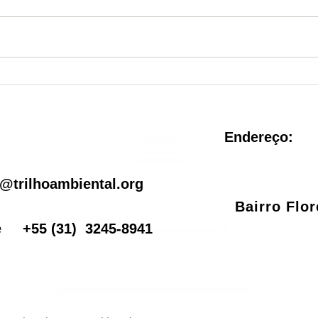
Nova Unidade de
Sist
Conservação é criada no
reve
Rio de Janeiro
pel
Endereço:
il
@trilhoambiental.org
Bairro Flo
one
+55
(31) 3245-8941