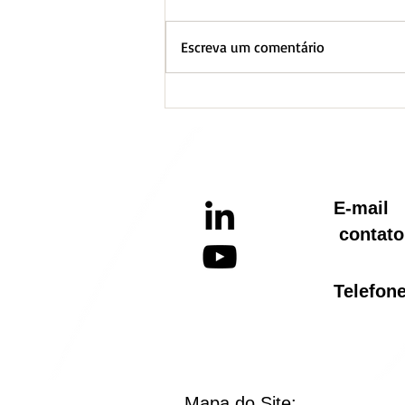
Escreva um comentário
BH lança Boletim
Informativo referente ao
Aquecimento Global
E-ma
contato
Telef
Mapa do Site: