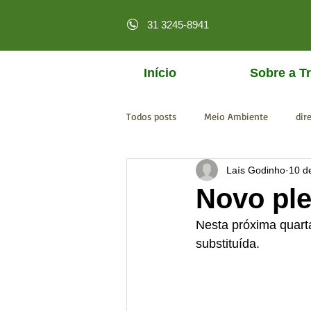
31 3245-8941
Início
Sobre a Tr
Todos posts
Meio Ambiente
dir
Laís Godinho
10 d
licenciamento online
MPF
Novo pl
Nesta próxima quarta
substituída.