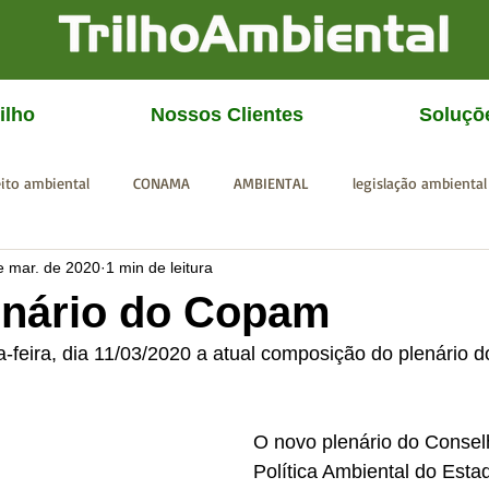
ilho
Nossos Clientes
Soluçō
eito ambiental
CONAMA
AMBIENTAL
legislação ambiental
e mar. de 2020
1 min de leitura
CGU
IBAMA
SISEMA
SEMAD
ICMBio
FEAM
enário do Copam
-feira, dia 11/03/2020 a atual composição do plenário 
O novo plenário do Consel
Política Ambiental do Esta