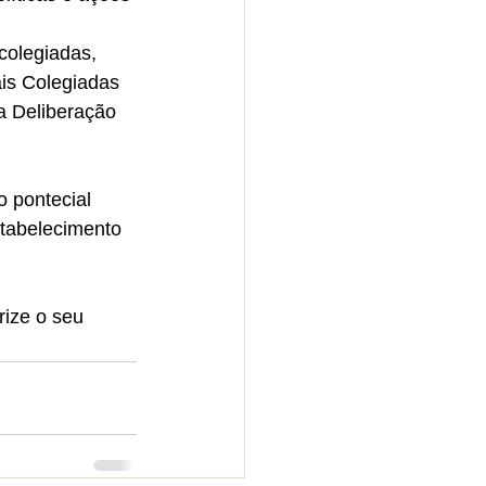
colegiadas, 
is Colegiadas 
a Deliberação 
o pontecial 
stabelecimento 
rize o seu 