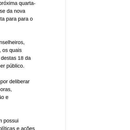
próxima quarta-
sse da nova 
ita para para o 
selheiros, 
, os quais 
 destas 18 da 
er público.
or deliberar 
oras, 
o e 
m possui 
líticas e ações 