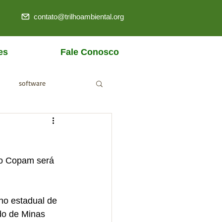
contato@trilhoambiental.org
es
Fale Conosco
software
ANM
do Copam será 
ho estadual de 
do de Minas 