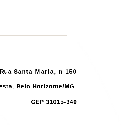
ema de logística
rsa será informatizado
o MMA
Rua
Santa Maria, n 150
resta, Belo Horizonte/MG
CEP 31015-340