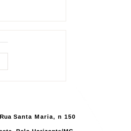
ema de logística
rsa será informatizado
o MMA
Rua
Santa Maria, n 150