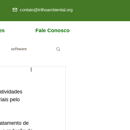
contato@trilhoambiental.org
es
Fale Conosco
software
ANM
tividades 
ais pelo 
ratamento de 