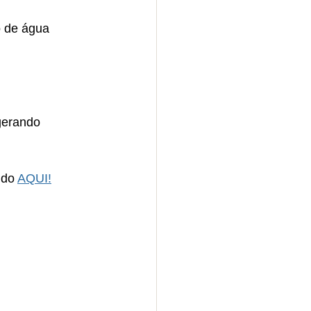
o de água 
gerando 
do 
AQUI!