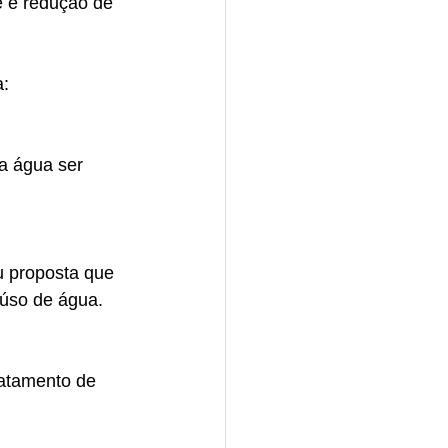
e e redução de 
a:
a água ser 
 proposta que 
eúso de água.
ratamento de 