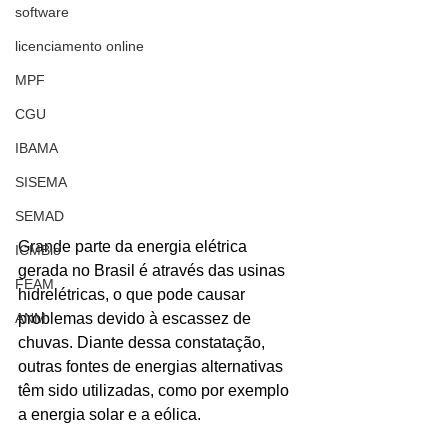
software
licenciamento online
MPF
CGU
IBAMA
SISEMA
SEMAD
Grande parte da energia elétrica 
ICMBio
gerada no Brasil é através das usinas 
FEAM
hidrelétricas, o que pode causar 
ANM
problemas devido à escassez de 
chuvas. Diante dessa constatação, 
outras fontes de energias alternativas 
têm sido utilizadas, como por exemplo 
a energia solar e a eólica.