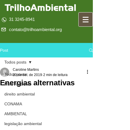
31 3245-8941
contato@trilhoambiental.org
Post
Todos posts
Caroline Martins
Todos posts
20 de set. de 2019
2 min de leitura
Energias alternativas
Meio Ambiente
direito ambiental
CONAMA
AMBIENTAL
legislação ambiental