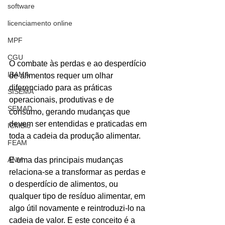
software
licenciamento online
MPF
CGU
O combate às perdas e ao desperdício 
IBAMA
de alimentos requer um olhar 
diferenciado para as práticas 
SISEMA
operacionais, produtivas e de 
SEMAD
consumo, gerando mudanças que 
devem ser entendidas e praticadas em 
ICMBio
toda a cadeia da produção alimentar. 
FEAM
E uma das principais mudanças 
ANM
relaciona-se a transformar as perdas e 
o desperdício de alimentos, ou 
qualquer tipo de resíduo alimentar, em 
algo útil novamente e reintroduzi-lo na 
cadeia de valor. E este conceito é a 