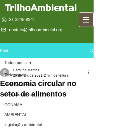
31 3245-8941
contato@trilhoambiental.org
Post
Todos posts
Caroline Martins
Todos posts
26 de jan. de 2021
2 min de leitura
Economia circular no
Meio Ambiente
setor de alimentos
direito ambiental
CONAMA
AMBIENTAL
legislação ambiental