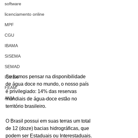
software
licenciamento online
MPF
CGU
IBAMA
SISEMA
SEMAD
Se formos pensar na disponibilidade 
ICMBio
de água doce no mundo, o nosso país 
FEAM
é privilegiado: 14% das reservas 
ANM
mundiais de água-doce estão no 
território brasileiro.
O Brasil possui em suas terras um total 
de 12 (doze) bacias hidrográficas, que 
podem ser Estaduais ou Interestaduais.