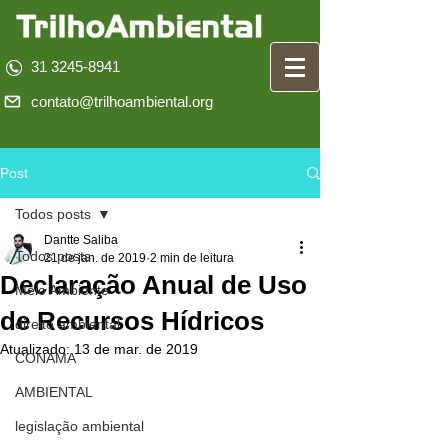
31 3245-8941
contato@trilhoambiental.org
Post
Todos posts
Dantte Saliba
Todos posts
21 de jan. de 2019
2 min de leitura
Declaração Anual de Uso
Meio Ambiente
de Recursos Hídricos
direito ambiental
Atualizado:
13 de mar. de 2019
CONAMA
AMBIENTAL
legislação ambiental