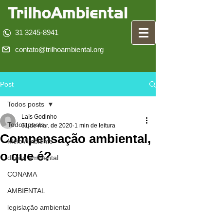
31 3245-8941
contato@trilhoambiental.org
Post
Todos posts
Laís Godinho
Todos posts
31 de mar. de 2020
1 min de leitura
Compensação ambiental,
Meio Ambiente
o que é?
direito ambiental
CONAMA
AMBIENTAL
legislação ambiental