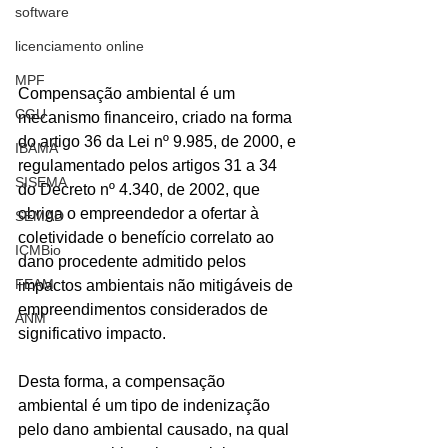
software
licenciamento online
MPF
Compensação ambiental é um 
CGU
mecanismo financeiro, criado na forma 
do artigo 36 da Lei nº 9.985, de 2000, e 
IBAMA
regulamentado pelos artigos 31 a 34 
SISEMA
do Decreto nº 4.340, de 2002, que 
obriga o empreendedor a ofertar à 
SEMAD
coletividade o benefício correlato ao 
ICMBio
dano procedente admitido pelos 
FEAM
impactos ambientais não mitigáveis de 
empreendimentos considerados de 
ANM
significativo impacto.
Desta forma, a compensação 
ambiental é um tipo de indenização 
pelo dano ambiental causado, na qual 