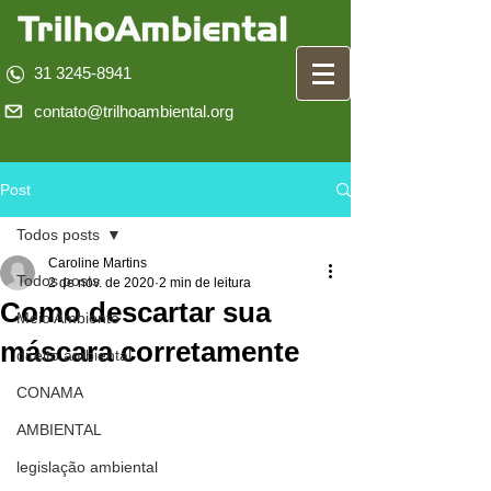
31 3245-8941
contato@trilhoambiental.org
Post
Todos posts
Caroline Martins
Todos posts
2 de nov. de 2020
2 min de leitura
Como descartar sua
Meio Ambiente
máscara corretamente
direito ambiental
CONAMA
AMBIENTAL
legislação ambiental