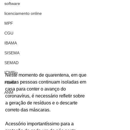
software
licenciamento online
MPF
CGU
IBAMA
SISEMA
SEMAD
ICMBio
Neste momento de quarentena, em que 
muitas pessoas continuam isoladas em 
FEAM
casa para conter o avanço do 
ANM
coronavírus, é necessário refletir sobre 
a geração de resíduos e o descarte 
correto das máscaras. 
Acessório importantíssimo para a 