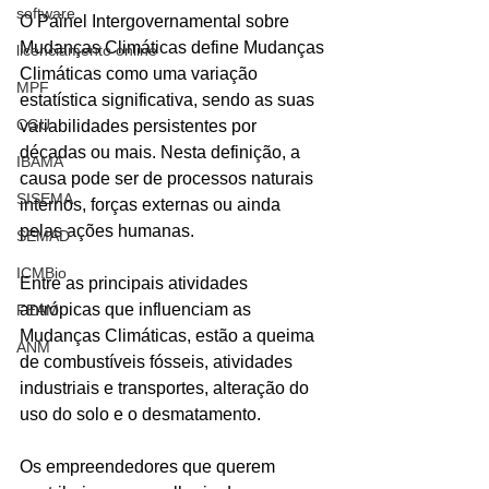
software
O Painel Intergovernamental sobre 
Mudanças Climáticas define Mudanças 
licenciamento online
Climáticas como uma variação 
MPF
estatística significativa, sendo as suas 
CGU
variabilidades persistentes por 
décadas ou mais. Nesta definição, a 
IBAMA
causa pode ser de processos naturais 
SISEMA
internos, forças externas ou ainda 
pelas ações humanas.
SEMAD
ICMBio
Entre as principais atividades 
antrópicas que influenciam as 
FEAM
Mudanças Climáticas, estão a queima 
ANM
de combustíveis fósseis, atividades 
industriais e transportes, alteração do 
uso do solo e o desmatamento.
Os empreendedores que querem 