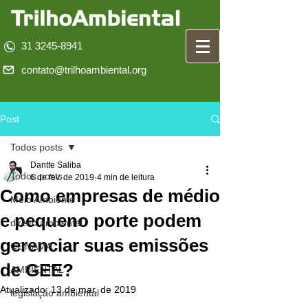
31 3245-8941
contato@trilhoambiental.org
Post
Todos posts
Dantte Saliba
Todos posts
6 de fev. de 2019
4 min de leitura
Como empresas de médio
Meio Ambiente
e pequeno porte podem
direito ambiental
gerenciar suas emissões
CONAMA
de GEE?
AMBIENTAL
Atualizado:
13 de mar. de 2019
legislação ambiental