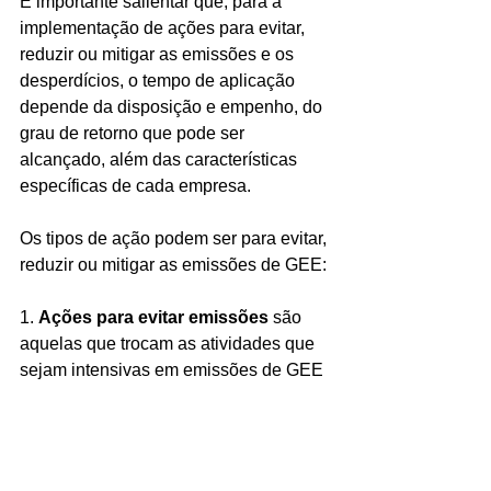
É importante salientar que, para a 
implementação de ações para evitar, 
reduzir ou mitigar as emissões e os 
desperdícios, o tempo de aplicação 
depende da disposição e empenho, do 
grau de retorno que pode ser 
alcançado, além das características 
específicas de cada empresa.
Os tipos de ação podem ser para evitar, 
reduzir ou mitigar as emissões de GEE:
1. 
Ações para evitar emissões 
são 
aquelas que trocam as atividades que 
sejam intensivas em emissões de GEE 
por outras de menos intensidade. Com 
estas ações a organização deixa de 
emitir determinada quantidade de GEE 
ou determinado gás de efeito estufa.