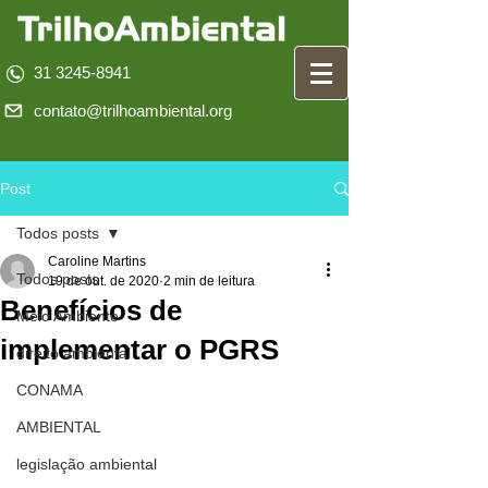
31 3245-8941
contato@trilhoambiental.org
Post
Todos posts
Caroline Martins
Todos posts
19 de out. de 2020
2 min de leitura
Benefícios de
Meio Ambiente
implementar o PGRS
direito ambiental
CONAMA
AMBIENTAL
legislação ambiental