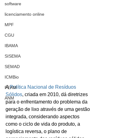
software
licenciamento online
MPF
CGU
IBAMA
SISEMA
SEMAD
ICMBio
A 
Política Nacional de Resíduos 
FEAM
Sólidos
, criada em 2010, dá diretrizes 
ANM
para o enfrentamento do problema da 
geração de lixo através de uma gestão 
integrada, considerando aspectos 
como o ciclo de vida do produto, a 
logística reversa, o plano de 