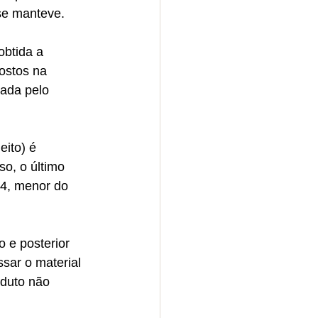
se manteve.
btida a 
ostos na 
ada pelo 
ito) é 
so, o último 
 4, menor do 
 e posterior 
sar o material 
oduto não 