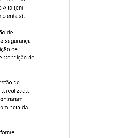
 Alto (em 
bientais).
ão de 
de segurança 
ição de 
de Condição de 
stão de 
a realizada 
contraram 
com nota da 
nforme 