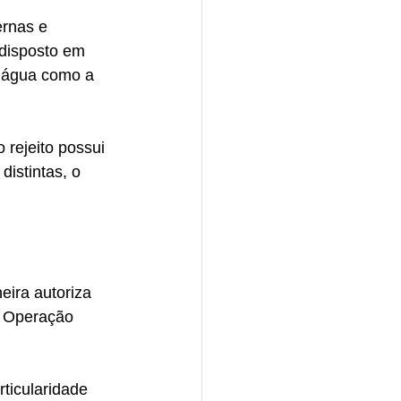
rnas e 
 disposto em 
e água como a 
rejeito possui 
distintas, o 
eira autoriza 
e Operação 
ticularidade 