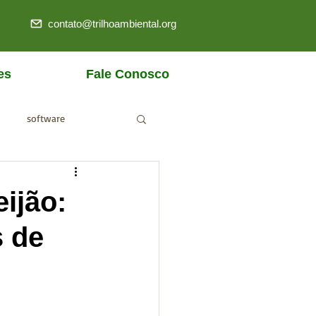
contato@trilhoambiental.org
es
Fale Conosco
software
ANM
ijão:
s de