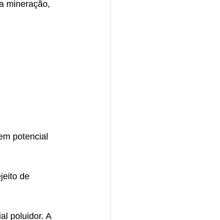
da mineração, 
em potencial 
eito de 
l poluidor. A 