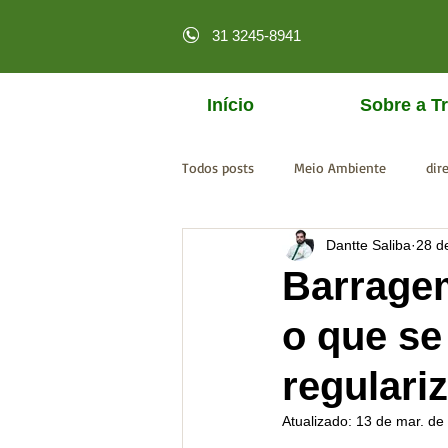
31 3245-8941
Início
Sobre a Tr
Todos posts
Meio Ambiente
dir
Dantte Saliba
28 d
licenciamento online
MPF
Barragem
o que se
regulari
Atualizado:
13 de mar. de