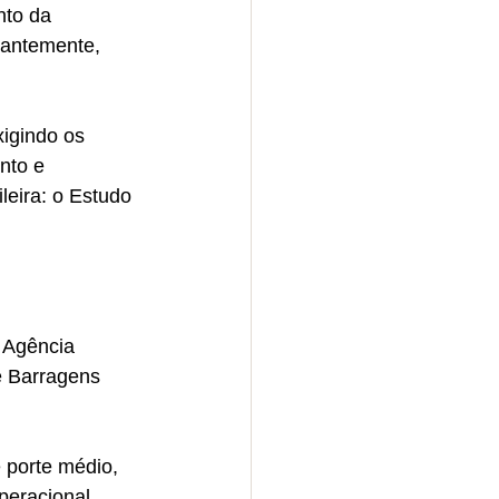
nto da 
tantemente, 
igindo os 
nto e 
leira: o Estudo 
 Agência 
e Barragens 
 porte médio, 
eracional, 