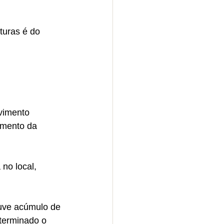
turas é do 
vimento 
imento da 
no local, 
uve acúmulo de 
terminado o 