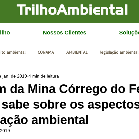
ilho
Nossos Clientes
Soluçō
eito ambiental
CONAMA
AMBIENTAL
legislação ambiental
e jan. de 2019
4 min de leitura
CGU
IBAMA
SISEMA
SEMAD
ICMBio
FEAM
 da Mina Córrego do Fe
 sabe sobre os aspecto
zação ambiental
 2019