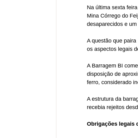
Na última sexta fei
Mina Córrego do Fei
desaparecidos e um i
A questão que paira
os aspectos legais de
A Barragem BI começ
disposição de aprox
ferro, considerado i
A estrutura da barra
recebia rejeitos des
Obrigações legais 