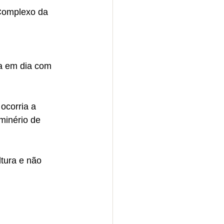
 Complexo da 
 
a em dia com 
ocorria a 
minério de 
tura e não 