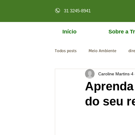
31 3245-8941
Início
Sobre a Tr
Todos posts
Meio Ambiente
dir
Caroline Martins
4
licenciamento online
MPF
Aprenda
do seu r