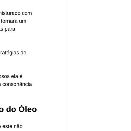
misturado com 
 tornará um 
s para 
ratégias de 
sos ela é 
 consonância 
mo do Óleo
o este não 