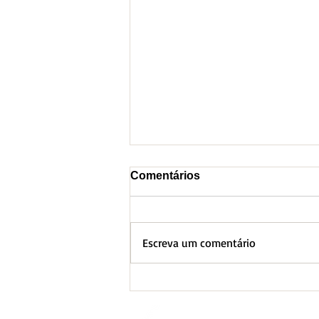
Comentários
Escreva um comentário
BH lança Boletim
Informativo referente ao
Aquecimento Global