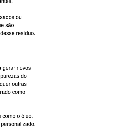
antes.
Usados ou 
e são 
 desse resíduo. 
a gerar novos 
mpurezas do 
quer outras 
orado como 
s como o óleo, 
 personalizado. 