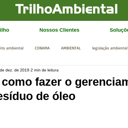
ilho
Nossos Clientes
Soluçō
eito ambiental
CONAMA
AMBIENTAL
legislação ambiental
 de dez. de 2019
2 min de leitura
CGU
IBAMA
SISEMA
SEMAD
ICMBio
FEAM
 como fazer o gerencia
esíduo de óleo