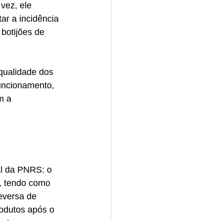
vez, ele 
ar a incidência 
botijões de 
 qualidade dos 
uncionamento, 
m a 
al da PNRS: o 
, tendo como 
eversa de 
rodutos após o 