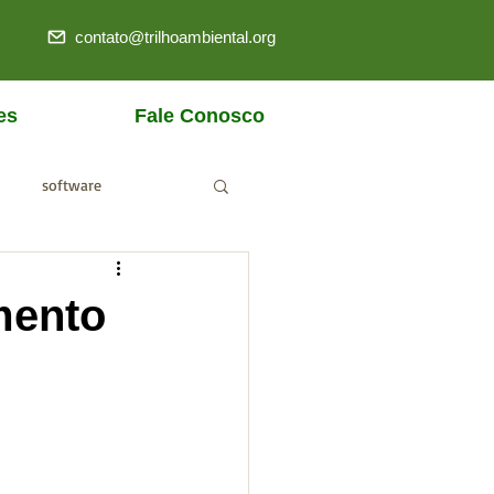
contato@trilhoambiental.org
es
Fale Conosco
software
ANM
mento