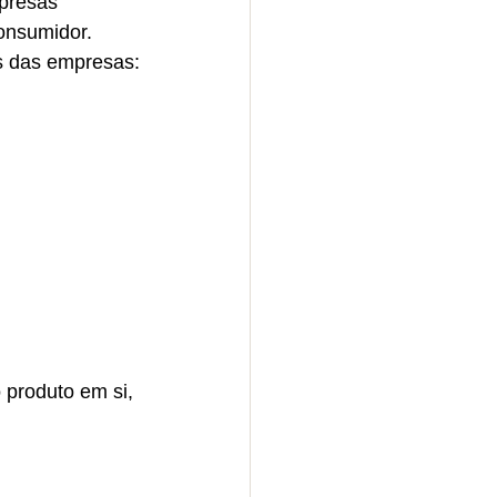
presas 
onsumidor. 
as das empresas:
 produto em si, 