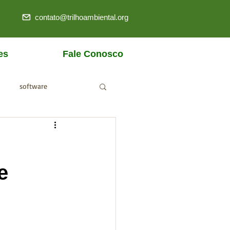
contato@trilhoambiental.org
es
Fale Conosco
software
ANM
e