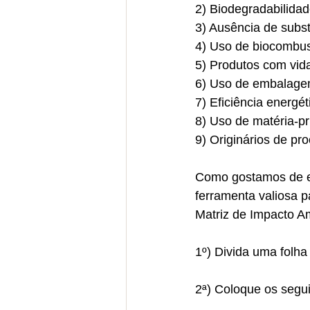
2) Biodegradabilidad
3) Ausência de subs
4) Uso de biocombus
5) Produtos com vida
6) Uso de embalagem
7) Eficiência energét
8) Uso de matéria-pr
9) Originários de pr
Como gostamos de en
ferramenta valiosa 
Matriz de Impacto A
1º) Divida uma folha
2ª) Coloque os segu