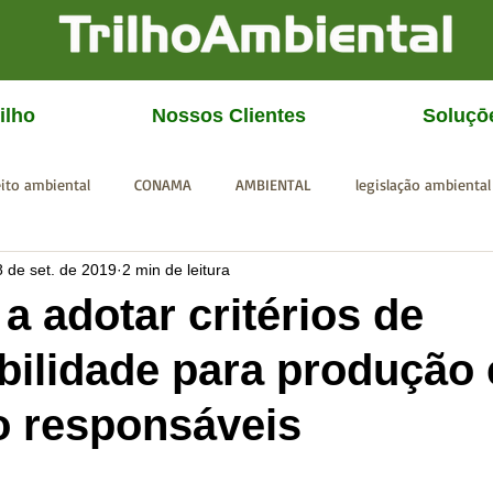
ilho
Nossos Clientes
Soluçō
eito ambiental
CONAMA
AMBIENTAL
legislação ambiental
8 de set. de 2019
2 min de leitura
CGU
IBAMA
SISEMA
SEMAD
ICMBio
FEAM
a adotar critérios de
bilidade para produção 
 responsáveis