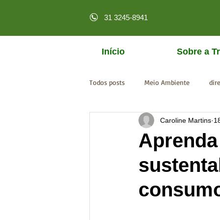
31 3245-8941
Início
Sobre a Tr
Todos posts
Meio Ambiente
dir
Caroline Martins
1
licenciamento online
MPF
Aprenda 
sustenta
consumo