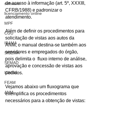
de acesso à informação (art. 5º, XXXIII, 
software
CFRB/1988) e padronizar o 
licenciamento online
atendimento.
MPF
Além de definir os procedimentos para 
CGU
solicitação de vistas aos autos da 
IBAMA
ANM, o manual destina-se também aos 
servidores e empregados do órgão, 
SISEMA
pois delimita o  fluxo interno de análise, 
SEMAD
aprovação e concessão de vistas aos 
ICMBio
pedidos.  
FEAM
Vejamos abaixo um fluxograma que 
ANM
exemplifica os procedimentos 
necessários para a obtenção de vistas: