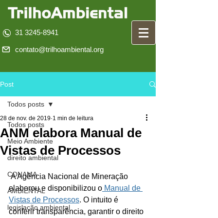
31 3245-8941
contato@trilhoambiental.org
Post
Todos posts
28 de nov. de 2019
1 min de leitura
Todos posts
ANM elabora Manual de
Meio Ambiente
Vistas de Processos
direito ambiental
CONAMA
 A Agência Nacional de Mineração 
elaborou e disponibilizou o
 Manual de 
AMBIENTAL
Vistas de Processos
. O intuito é 
legislação ambiental
conferir transparência, garantir o direito 